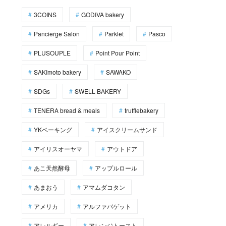
3COINS
GODIVA bakery
Pancierge Salon
Parklet
Pasco
PLUSOUPLE
Point Pour Point
SAKImoto bakery
SAWAKO
SDGs
SWELL BAKERY
TENERA bread & meals
trufflebakery
YKベーキング
アイスクリームサンド
アイリスオーヤマ
アウトドア
あこ天然酵母
アップルロール
あまおう
アマムダコタン
アメリカ
アルファバゲット
アレルギー
アレンジトースト