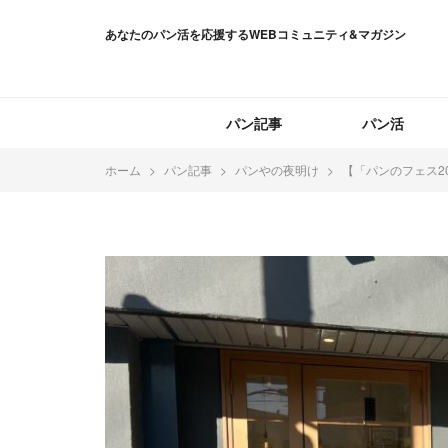
あなたのパン活を応援するWEBコミュニティ&マガジン
パン記事
パン活
ホーム
パン記事
パンやの夜明け
【「パンのフェス2