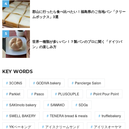
郡山に行ったら食べ比べたい！福島県のご当地パン「クリー
ムボックス」3選
世界一種類が多いパン！？製パンのプロに聞く「ドイツパ
ン」の楽しみ方
KEY WORDS
3COINS
GODIVA bakery
Pancierge Salon
Parklet
Pasco
PLUSOUPLE
Point Pour Point
SAKImoto bakery
SAWAKO
SDGs
SWELL BAKERY
TENERA bread & meals
trufflebakery
YKベーキング
アイスクリームサンド
アイリスオーヤマ