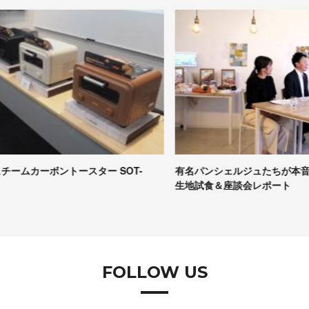
有名パンシェルジュたちが本音で評価！Pascoの冷凍パン
【
生地試食＆座談会レポート
コ
FOLLOW US