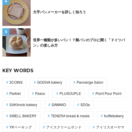
大手パンメーカーを詳しく知ろう
世界一種類が多いパン！？製パンのプロに聞く「ドイツパ
ン」の楽しみ方
KEY WORDS
3COINS
GODIVA bakery
Pancierge Salon
Parklet
Pasco
PLUSOUPLE
Point Pour Point
SAKImoto bakery
SAWAKO
SDGs
SWELL BAKERY
TENERA bread & meals
trufflebakery
YKベーキング
アイスクリームサンド
アイリスオーヤマ