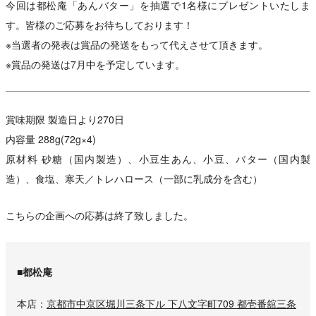
今回は都松庵「あんバター」を抽選で1名様にプレゼントいたしま
す。皆様のご応募をお待ちしております！
※当選者の発表は賞品の発送をもって代えさせて頂きます。
※賞品の発送は7月中を予定しています。
賞味期限 製造日より270日
内容量 288g(72g×4)
原材料 砂糖（国内製造）、小豆生あん、小豆、バター（国内製
造）、食塩、寒天／トレハロース（一部に乳成分を含む）
こちらの企画への応募は終了致しました。
■都松庵
本店
京都市中京区堀川三条下ル 下八文字町709 都壱番舘三条