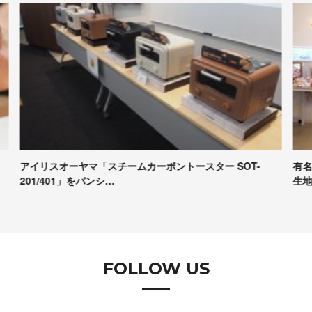
有名パンシェルジュたちが本音で評価！Pascoの冷凍パン
【
生地試食＆座談会レポート
コ
FOLLOW US