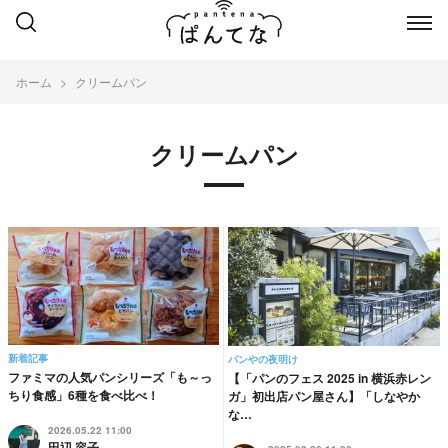
ホーム
クリームパン
クリームパン
新着記事
パンやの夜明け
ファミマの人気パンシリーズ「も～っ
【「パンのフェス 2025 in 横浜赤レン
ちり食感」6種を食べ比べ！
ガ」初出店パン屋さん】「しなやか
な…
2026.05.22 11:00
田辺 容子