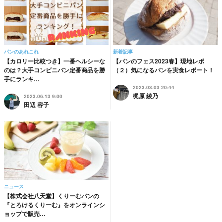
パンのあれこれ
新着記事
【カロリー比較つき】一番ヘルシーな
【パンのフェス2023春】現地レポ
のは？大手コンビニパン定番商品を勝
（２）気になるパンを実食レポート！
手にランキ…
2023.03.03 20:44
梶原 綾乃
2023.06.13 9:00
田辺 容子
ニュース
【株式会社八天堂】くりーむパンの
『とろけるくりーむ』をオンラインシ
ョップで販売…