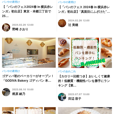
パンやの夜明け
パンやの夜明け
【「パンのフェス2024春 in 横浜赤レ
【「パンのフェス 2024春 in 横浜赤レ
ンガ」初出店】東京・本郷三丁目で
ンガ」初出店】“真面目にふざけた”…
25…
2024.02.26 12:00
辻 美穂
2024.02.26 12:00
野崎 さおり
パンやの夜明け
パンのあれこれ
ゴディバ初のベーカリーがオープン！
【カロリー比較つき】おいしくて健康
「GODIVA Bakery ゴディパン 本…
的！低糖質・機能性パンを勝手にラン
キング【第…
2023.08.10 10:00
梶原 綾乃
2023.07.07 10:00
田辺 容子