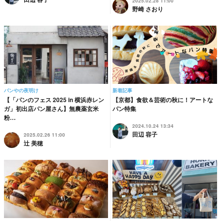
2025.02.28 11:00
野崎 さおり
パンやの夜明け
新着記事
【「パンのフェス 2025 in 横浜赤レン
【京都】食欲＆芸術の秋に！アートな
ガ」初出店パン屋さん】無農薬玄米
パン特集
粉…
2024.10.24 13:34
田辺 容子
2025.02.26 11:00
辻 美穂