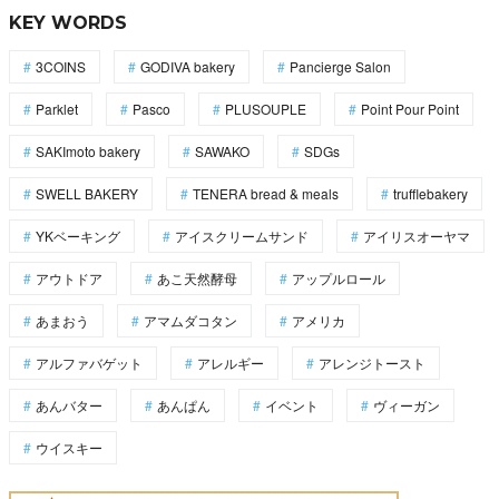
KEY WORDS
3COINS
GODIVA bakery
Pancierge Salon
Parklet
Pasco
PLUSOUPLE
Point Pour Point
SAKImoto bakery
SAWAKO
SDGs
SWELL BAKERY
TENERA bread & meals
trufflebakery
YKベーキング
アイスクリームサンド
アイリスオーヤマ
アウトドア
あこ天然酵母
アップルロール
あまおう
アマムダコタン
アメリカ
アルファバゲット
アレルギー
アレンジトースト
あんバター
あんぱん
イベント
ヴィーガン
ウイスキー