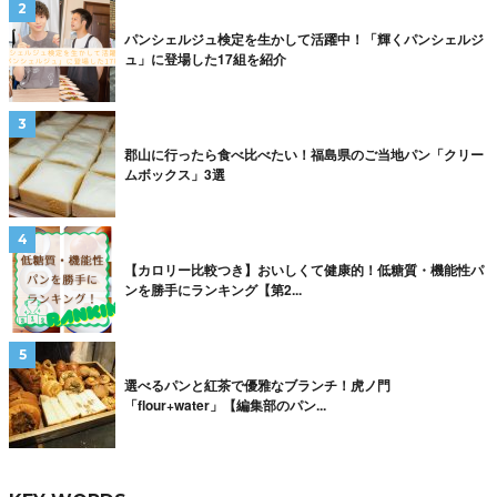
パンシェルジュ検定を生かして活躍中！「輝くパンシェルジ
ュ」に登場した17組を紹介
郡山に行ったら食べ比べたい！福島県のご当地パン「クリー
ムボックス」3選
【カロリー比較つき】おいしくて健康的！低糖質・機能性パ
ンを勝手にランキング【第2...
選べるパンと紅茶で優雅なブランチ！虎ノ門
「flour+water」【編集部のパン...