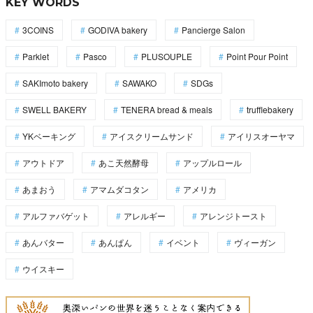
KEY WORDS
3COINS
GODIVA bakery
Pancierge Salon
Parklet
Pasco
PLUSOUPLE
Point Pour Point
SAKImoto bakery
SAWAKO
SDGs
SWELL BAKERY
TENERA bread & meals
trufflebakery
YKベーキング
アイスクリームサンド
アイリスオーヤマ
アウトドア
あこ天然酵母
アップルロール
あまおう
アマムダコタン
アメリカ
アルファバゲット
アレルギー
アレンジトースト
あんバター
あんぱん
イベント
ヴィーガン
ウイスキー