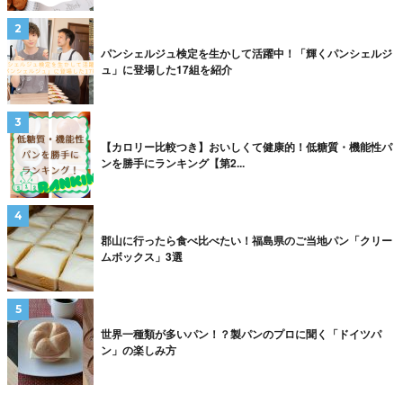
パンシェルジュ検定を生かして活躍中！「輝くパンシェルジ
ュ」に登場した17組を紹介
【カロリー比較つき】おいしくて健康的！低糖質・機能性パ
ンを勝手にランキング【第2...
郡山に行ったら食べ比べたい！福島県のご当地パン「クリー
ムボックス」3選
世界一種類が多いパン！？製パンのプロに聞く「ドイツパ
ン」の楽しみ方