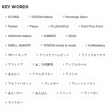
KEY WORDS
3COINS
GODIVA bakery
Pancierge Salon
Parklet
Pasco
PLUSOUPLE
Point Pour Point
SAKImoto bakery
SAWAKO
SDGs
SWELL BAKERY
TENERA bread & meals
trufflebakery
YKベーキング
アイスクリームサンド
アイリスオーヤマ
アウトドア
あこ天然酵母
アップルロール
あまおう
アマムダコタン
アメリカ
アルファバゲット
アレルギー
アレンジトースト
あんバター
あんぱん
イベント
ヴィーガン
ウイスキー