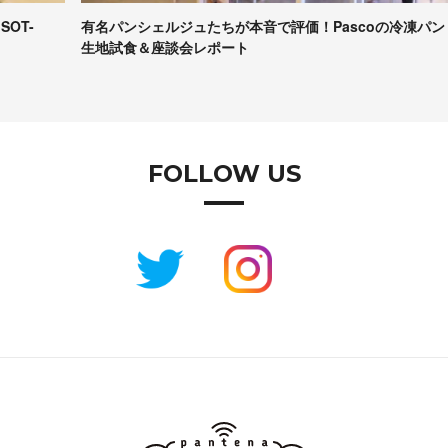
有名パンシェルジュたちが本音で評価！Pascoの冷凍パン
【
生地試食＆座談会レポート
コ
FOLLOW US