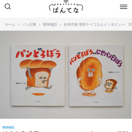
ホーム
パン記事
開発物語
絵本作家 柴田ケイコさんインタビュー。
開発物語