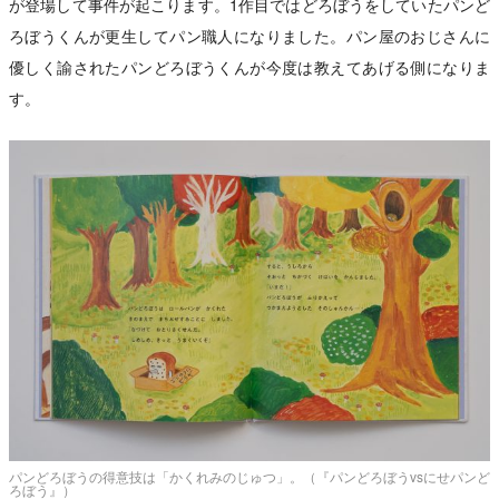
が登場して事件が起こります。1作目ではどろぼうをしていたパンど
ろぼうくんが更生してパン職人になりました。パン屋のおじさんに
優しく諭されたパンどろぼうくんが今度は教えてあげる側になりま
す。
パンどろぼうの得意技は「かくれみのじゅつ」。（『パンどろぼうvsにせパンど
ろぼう』）