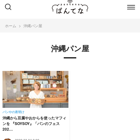
ホーム
沖縄パン屋
沖縄パン屋
パンやの夜明け
沖縄から豆腐やおからを使ったマフィ
ンを 『SOYSOY』「パンのフェス
202…