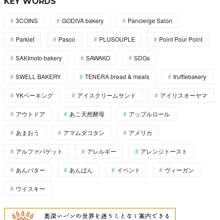
KEY WORDS
3COINS
GODIVA bakery
Pancierge Salon
Parklet
Pasco
PLUSOUPLE
Point Pour Point
SAKImoto bakery
SAWAKO
SDGs
SWELL BAKERY
TENERA bread & meals
trufflebakery
YKベーキング
アイスクリームサンド
アイリスオーヤマ
アウトドア
あこ天然酵母
アップルロール
あまおう
アマムダコタン
アメリカ
アルファバゲット
アレルギー
アレンジトースト
あんバター
あんぱん
イベント
ヴィーガン
ウイスキー