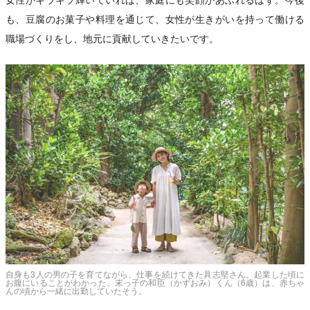
も、豆腐のお菓子や料理を通じて、女性が生きがいを持って働ける
職場づくりをし、地元に貢献していきたいです。
自身も3人の男の子を育てながら、仕事を続けてきた具志堅さん。起業した頃に
お腹にいることがわかった、末っ子の和臣（かずおみ）くん（6歳）は、赤ちゃ
んの頃から一緒に出勤していたそう。