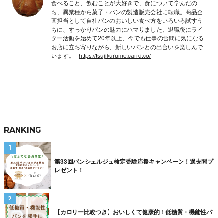
食べること、飲むことが大好きで、食について学んだの
ち、異業種から菓子・パンの製造販売会社に転職。商品企
画担当として自社パンのおいしい食べ方をいろいろ試すう
ちに、すっかりパンの魅力にハマりました。退職後にライ
ター活動を始めて20年以上、今でも仕事の合間に気になる
お店に立ち寄りながら、新しいパンとの出合いを楽しんで
います。
https://tsujikurume.carrd.co/
RANKING
第33回パンシェルジュ検定受験応援キャンペーン！過去問プ
レゼント！
【カロリー比較つき】おいしくて健康的！低糖質・機能性パ