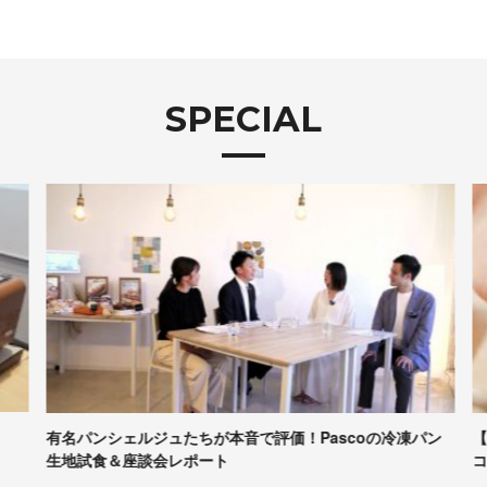
SPECIAL
有名パンシェルジュたちが本音で評価！Pascoの冷凍パン
【
生地試食＆座談会レポート
コ