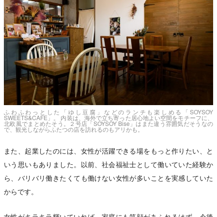
ふわふわっとした「ゆし豆腐」などのランチも楽しめる「SOYSOY
SWEETS&CAFE」。 内装は、海外で立ち寄った居心地よい空間をモチーフに、
北欧風でまとめたそう。２号店「SOYSOY Bise」はまた違う雰囲気だそうなの
で、観光しながらふたつの店を訪れるのもアリかも。
また、起業したのには、女性が活躍できる場をもっと作りたい、と
いう思いもありました。以前、社会福祉士として働いていた経験か
ら、バリバリ働きたくても働けない女性が多いことを実感していた
からです。
女性がキラキラ輝いていれば、家庭にも笑顔があふれるはず。今後