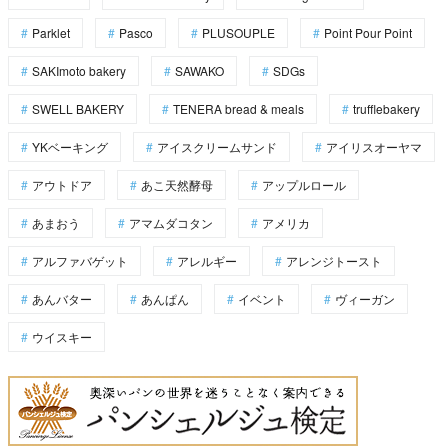
Parklet
Pasco
PLUSOUPLE
Point Pour Point
SAKImoto bakery
SAWAKO
SDGs
SWELL BAKERY
TENERA bread & meals
trufflebakery
YKベーキング
アイスクリームサンド
アイリスオーヤマ
アウトドア
あこ天然酵母
アップルロール
あまおう
アマムダコタン
アメリカ
アルファバゲット
アレルギー
アレンジトースト
あんバター
あんぱん
イベント
ヴィーガン
ウイスキー