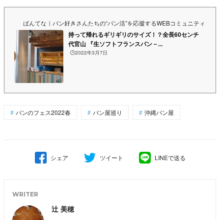
ぱんてな｜パン好きさんたちの“パン活”を応援するWEBコミュニティ&マ
持って帰れるギリギリのサイズ！？全長60センチ
代官山 『生ソフトフランスパン－...
🕒️2022年3月7日
パンのフェス2022春
パン屋巡り
沖縄パン屋
シェア
ツイート
LINEで送る
WRITER
辻 美穂