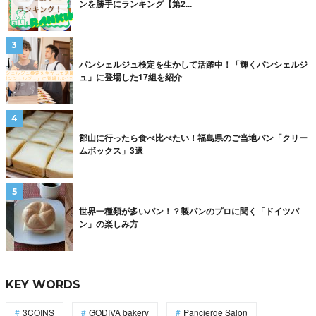
ンを勝手にランキング【第2...
パンシェルジュ検定を生かして活躍中！「輝くパンシェルジ
ュ」に登場した17組を紹介
郡山に行ったら食べ比べたい！福島県のご当地パン「クリー
ムボックス」3選
世界一種類が多いパン！？製パンのプロに聞く「ドイツパ
ン」の楽しみ方
KEY WORDS
3COINS
GODIVA bakery
Pancierge Salon