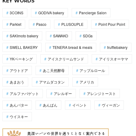
KEY WORDS
3COINS
GODIVA bakery
Pancierge Salon
Parklet
Pasco
PLUSOUPLE
Point Pour Point
SAKImoto bakery
SAWAKO
SDGs
SWELL BAKERY
TENERA bread & meals
trufflebakery
YKベーキング
アイスクリームサンド
アイリスオーヤマ
アウトドア
あこ天然酵母
アップルロール
あまおう
アマムダコタン
アメリカ
アルファバゲット
アレルギー
アレンジトースト
あんバター
あんぱん
イベント
ヴィーガン
ウイスキー