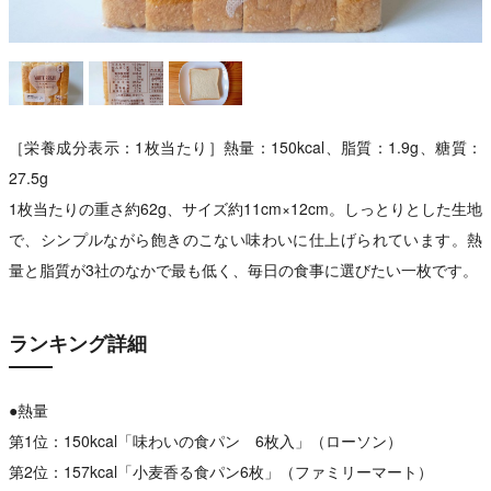
［栄養成分表示：1枚当たり］熱量：150kcal、脂質：1.9g、糖質：
27.5g
1枚当たりの重さ約62g、サイズ約11cm×12cm。しっとりとした生地
で、シンプルながら飽きのこない味わいに仕上げられています。熱
量と脂質が3社のなかで最も低く、毎日の食事に選びたい一枚です。
ランキング詳細
●熱量
第1位：150kcal「味わいの食パン 6枚入」（ローソン）
第2位：157kcal「小麦香る食パン6枚」（ファミリーマート）