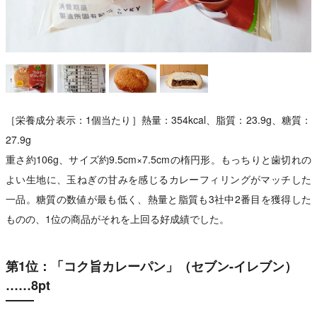
［栄養成分表示：1個当たり］熱量：354kcal、脂質：23.9g、糖質：
27.9g
重さ約106g、サイズ約9.5cm×7.5cmの楕円形。もっちりと歯切れの
よい生地に、玉ねぎの甘みを感じるカレーフィリングがマッチした
一品。糖質の数値が最も低く、熱量と脂質も3社中2番目を獲得した
ものの、1位の商品がそれを上回る好成績でした。
第1位：「コク旨カレーパン」（セブン-イレブン）
……8pt