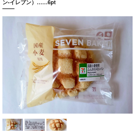
ン-イレブン）……6pt