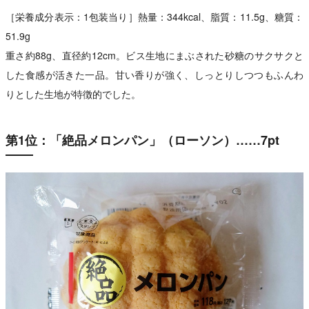
［栄養成分表示：1包装当り］熱量：344kcal、脂質：11.5g、糖質：
51.9g
重さ約88g、直径約12cm。ビス生地にまぶされた砂糖のサクサクと
した食感が活きた一品。甘い香りが強く、しっとりしつつもふんわ
りとした生地が特徴的でした。
第1位：「絶品メロンパン」（ローソン）……7pt