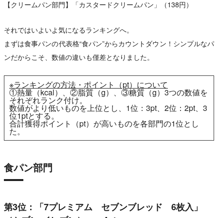
【クリームパン部門】「カスタードクリームパン」（138円）
それではいよいよ気になるランキングへ。
まずは食事パンの代表格“食パン”からカウントダウン！シンプルなパ
ンだからこそ、数値の違いも僅差となりました。
※ランキングの方法・ポイント（pt）について
①熱量（kcal）、②脂質（g）、③糖質（g）3つの数値を
それぞれランク付け。
数値がより低いものを上位とし、1位：3pt、2位：2pt、3
位1ptとする。
合計獲得ポイント（pt）が高いものを各部門の1位とし
た。
食パン部門
第3位：「7プレミアム セブンブレッド 6枚入」