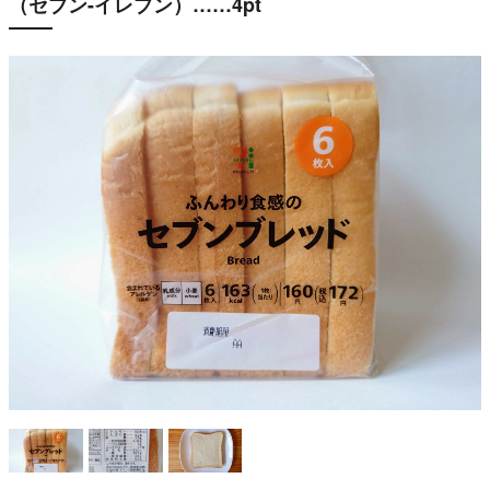
（セブン-イレブン）……4pt