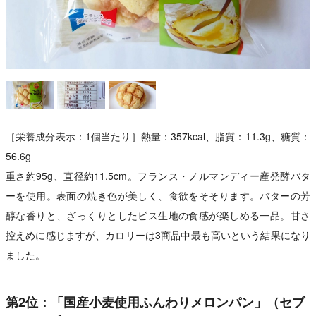
［栄養成分表示：1個当たり］熱量：357kcal、脂質：11.3g、糖質：
56.6g
重さ約95g、直径約11.5cm。フランス・ノルマンディー産発酵バタ
ーを使用。表面の焼き色が美しく、食欲をそそります。バターの芳
醇な香りと、ざっくりとしたビス生地の食感が楽しめる一品。甘さ
控えめに感じますが、カロリーは3商品中最も高いという結果になり
ました。
第2位：「国産小麦使用ふんわりメロンパン」（セブ