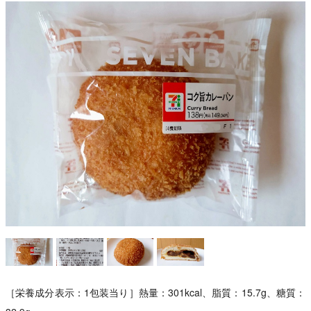
［栄養成分表示：1包装当り］熱量：301kcal、脂質：15.7g、糖質：