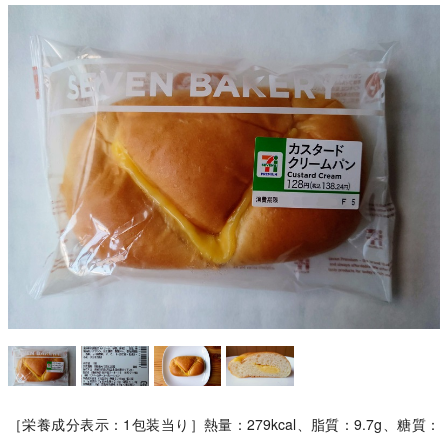
［栄養成分表示：1包装当り］熱量：279kcal、脂質：9.7g、糖質：