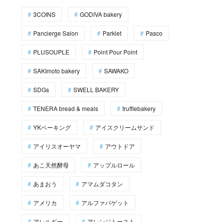
3COINS
GODIVA bakery
Pancierge Salon
Parklet
Pasco
PLUSOUPLE
Point Pour Point
SAKImoto bakery
SAWAKO
SDGs
SWELL BAKERY
TENERA bread & meals
trufflebakery
YKベーキング
アイスクリームサンド
アイリスオーヤマ
アウトドア
あこ天然酵母
アップルロール
あまおう
アマムダコタン
アメリカ
アルファバゲット
アレルギー
アレンジトースト