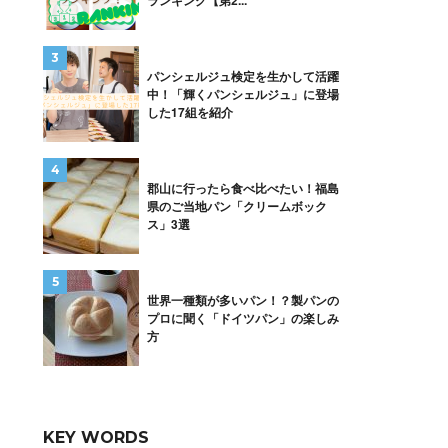
ランキング【第2...
パンシェルジュ検定を生かして活躍
中！「輝くパンシェルジュ」に登場
した17組を紹介
郡山に行ったら食べ比べたい！福島
県のご当地パン「クリームボック
ス」3選
世界一種類が多いパン！？製パンの
プロに聞く「ドイツパン」の楽しみ
方
KEY WORDS