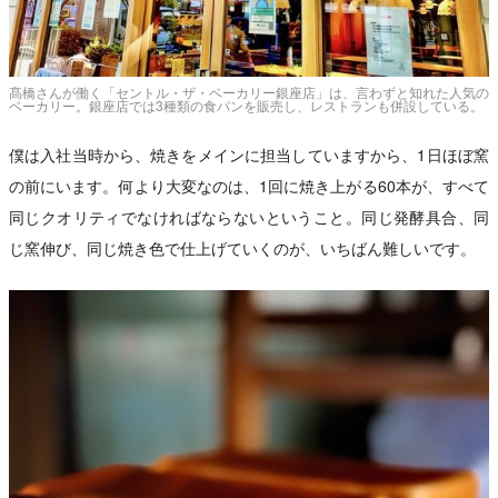
髙橋さんが働く「セントル・ザ・ベーカリー銀座店」は、言わずと知れた人気の
ベーカリー。銀座店では3種類の食パンを販売し、レストランも併設している。
僕は入社当時から、焼きをメインに担当していますから、1日ほぼ窯
の前にいます。何より大変なのは、1回に焼き上がる60本が、すべて
同じクオリティでなければならないということ。同じ発酵具合、同
じ窯伸び、同じ焼き色で仕上げていくのが、いちばん難しいです。