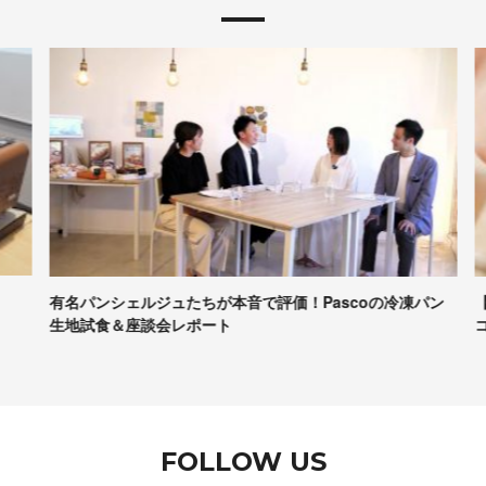
有名パンシェルジュたちが本音で評価！Pascoの冷凍パン
【
生地試食＆座談会レポート
コ
FOLLOW US