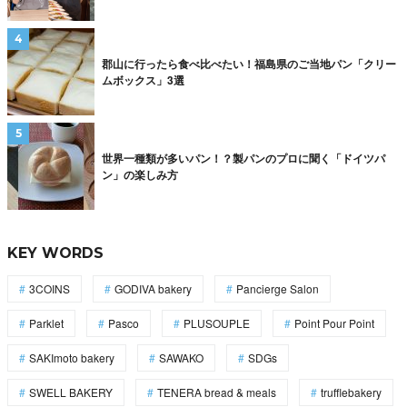
郡山に行ったら食べ比べたい！福島県のご当地パン「クリー
ムボックス」3選
世界一種類が多いパン！？製パンのプロに聞く「ドイツパ
ン」の楽しみ方
KEY WORDS
3COINS
GODIVA bakery
Pancierge Salon
Parklet
Pasco
PLUSOUPLE
Point Pour Point
SAKImoto bakery
SAWAKO
SDGs
SWELL BAKERY
TENERA bread & meals
trufflebakery