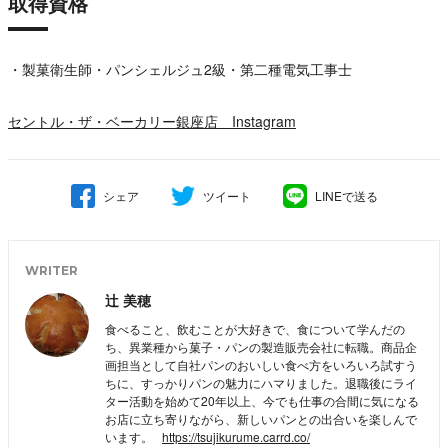
取得資格
・製菓衛生師・パンシェルジュ2級・第二種電気工事士
セントル・ザ・ベーカリー銀座店 Instagram
シェア
ツイート
LINEで送る
WRITER
辻 美穂
食べること、飲むことが大好きで、食について学んだの
ち、異業種から菓子・パンの製造販売会社に転職。商品企
画担当として自社パンのおいしい食べ方をいろいろ試すう
ちに、すっかりパンの魅力にハマりました。退職後にライ
ター活動を始めて20年以上、今でも仕事の合間に気になる
お店に立ち寄りながら、新しいパンとの出合いを楽しんで
います。
https://tsujikurume.carrd.co/