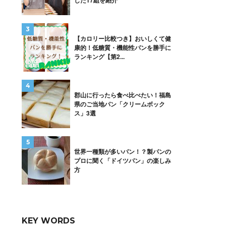
した17組を紹介
【カロリー比較つき】おいしくて健
康的！低糖質・機能性パンを勝手に
ランキング【第2...
郡山に行ったら食べ比べたい！福島
県のご当地パン「クリームボック
ス」3選
世界一種類が多いパン！？製パンの
プロに聞く「ドイツパン」の楽しみ
方
KEY WORDS