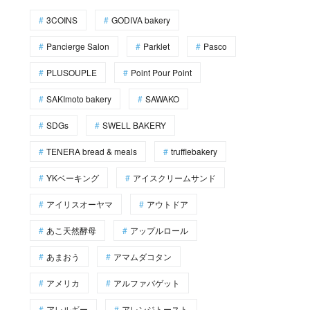
3COINS
GODIVA bakery
Pancierge Salon
Parklet
Pasco
PLUSOUPLE
Point Pour Point
SAKImoto bakery
SAWAKO
SDGs
SWELL BAKERY
TENERA bread & meals
trufflebakery
YKベーキング
アイスクリームサンド
アイリスオーヤマ
アウトドア
あこ天然酵母
アップルロール
あまおう
アマムダコタン
アメリカ
アルファバゲット
アレルギー
アレンジトースト