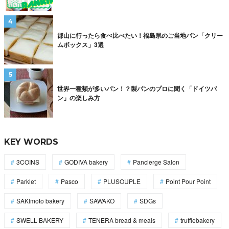
郡山に行ったら食べ比べたい！福島県のご当地パン「クリー
ムボックス」3選
世界一種類が多いパン！？製パンのプロに聞く「ドイツパ
ン」の楽しみ方
KEY WORDS
3COINS
GODIVA bakery
Pancierge Salon
Parklet
Pasco
PLUSOUPLE
Point Pour Point
SAKImoto bakery
SAWAKO
SDGs
SWELL BAKERY
TENERA bread & meals
trufflebakery