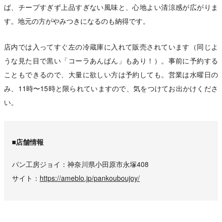
ば、チープすぎず上品すぎない風味と、心地よい清涼感が広がりま
す。地元の方がやみつきになるのも納得です。
店内では入ってすぐ左の冷蔵庫に入れて販売されています（同じよ
うな見た目で黒い「コーラあんぱん」もあり！）。事前に予約する
こともできるので、大量に欲しい方は予約しても。営業は水曜日の
み、11時〜15時と限られていますので、気をつけてお出かけくださ
い。
■店舗情報
パン工房ジョイ
神奈川県小田原市永塚408
サイト
https://ameblo.jp/pankouboujoy/