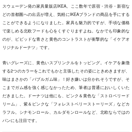
スウェーデン発の家具量販店IKEA。ここ数年で原宿・渋谷・新宿な
どの首都圏への出店が増え、気軽にIKEAブランドの商品を手にする
ことができるようになりました。家具も魅力的ですが、手頃な価格
で楽しめる北欧フードも心をくすぐりますよね。なかでも印象的な
のが、ビビッドな青さと黄色のコントラストが衝撃的な「イケアオ
リジナルドーナツ」です。
青いグレーズに、黄色いスプリンクルをトッピング。イケアを象徴
する2つのカラーをこれでもかと主張したその姿にときめきますが、
味はまさかの「バブルガム味」！好き嫌いは分かれそうですが、そ
こまでガム感を強く感じなかったため、筆者は普通においしくいた
だきました。ドーナツは他にも、ピンク＆黄色な「ストロベリード
リーム」、紫＆ピンクな「フォレストベリーストーリーズ」などカ
ラフル。シナモンロール、カルダモンロールなど、北欧ならではの
パンにも注目です。