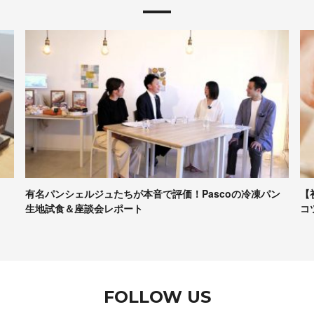
ン
【初心者向け】パンづくりの最低限の道具、かかる時間、
ア
コツなど……専門家に聞きま…
2
FOLLOW US