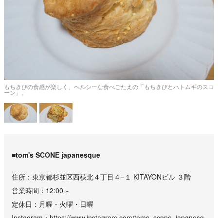
青
もちきびの食感が楽しく、ヘルシーな食べごたえの「もちきびとハトムギのスコ
ーン」。
■tom's SCONE japanesque
住所
東京都杉並区西荻北４丁目４−１ KITAYONビル ３階
営業時間
12:00～
定休日
月曜・火曜・日曜
Instagram
https://www.instagram.com/toms_scone_japanesq