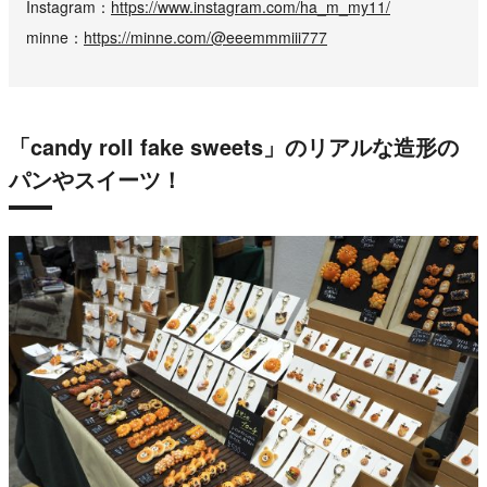
Instagram
https://www.instagram.com/ha_m_my11/
minne
https://minne.com/@eeemmmiii777
「candy roll fake sweets」のリアルな造形の
パンやスイーツ！