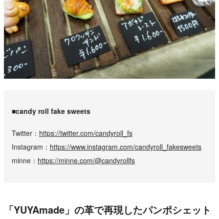
■candy roll fake sweets
Twitter
https://twitter.com/candyroll_fs
Instagram
https://www.instagram.com/candyroll_fakesweets
minne
https://minne.com/@candyrollfs
「YUYAmade」の革で再現したパンポシェット