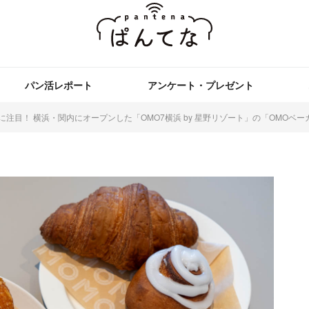
パン活レポート
アンケート・プレゼント
に注目！ 横浜・関内にオープンした「OMO7横浜 by 星野リゾート」の「OMOベー