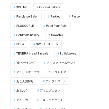
3COINS
GODIVA bakery
Pancierge Salon
Parklet
Pasco
PLUSOUPLE
Point Pour Point
SAKImoto bakery
SAWAKO
SDGs
SWELL BAKERY
TENERA bread & meals
trufflebakery
YKベーキング
アイスクリームサンド
アイリスオーヤマ
アウトドア
あこ天然酵母
アップルロール
あまおう
アマムダコタン
アメリカ
アルファバゲット
アレルギー
アレンジトースト