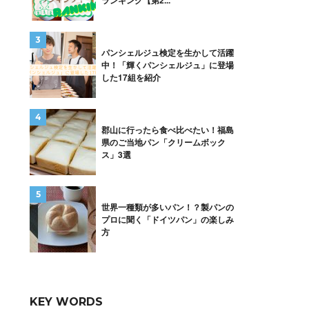
ランキング【第2...
パンシェルジュ検定を生かして活躍
中！「輝くパンシェルジュ」に登場
した17組を紹介
郡山に行ったら食べ比べたい！福島
県のご当地パン「クリームボック
ス」3選
世界一種類が多いパン！？製パンの
プロに聞く「ドイツパン」の楽しみ
方
KEY WORDS