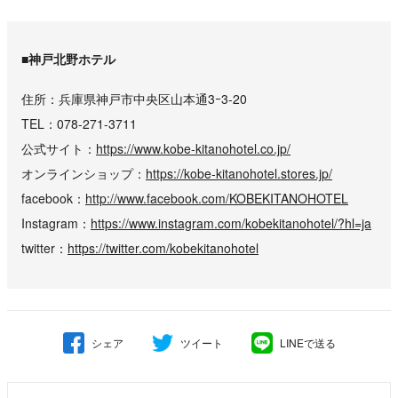
■神戸北野ホテル
住所
兵庫県神戸市中央区山本通3ｰ3-20
TEL
078-271-3711
公式サイト
https://www.kobe-kitanohotel.co.jp/
オンラインショップ
https://kobe-kitanohotel.stores.jp/
facebook
http://www.facebook.com/KOBEKITANOHOTEL
Instagram
https://www.instagram.com/kobekitanohotel/?hl=ja
twitter
https://twitter.com/kobekitanohotel
シェア
ツイート
LINEで送る