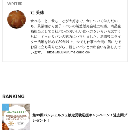
WRITER
辻 美穂
食べること、飲むことが大好きで、食について学んだの
ち、異業種から菓子・パンの製造販売会社に転職。商品企
画担当として自社パンのおいしい食べ方をいろいろ試すう
ちに、すっかりパンの魅力にハマりました。退職後にライ
ター活動を始めて20年以上、今でも仕事の合間に気になる
お店に立ち寄りながら、新しいパンとの出合いを楽しんで
います。
https://tsujikurume.carrd.co/
RANKING
第33回パンシェルジュ検定受験応援キャンペーン！過去問プ
レゼント！