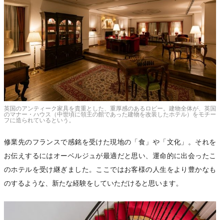
英国のアンティーク家具を貴重とした、重厚感のあるロビー。建物全体が、英国
のマナー・ハウス（中世頃に領主の館であった建物を改装したホテル）をモチー
フに造られているという。
修業先のフランスで感銘を受けた現地の「食」や「文化」。それを
お伝えするにはオーベルジュが最適だと思い、運命的に出会ったこ
のホテルを受け継ぎました。ここではお客様の人生をより豊かなも
のするような、新たな経験をしていただけると思います。