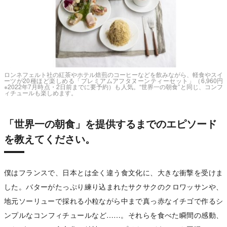
ロンネフェルト社の紅茶やホテル焙煎のコーヒーなどを飲みながら、軽食やスイ
ーツが20種ほど楽しめる「プレミアムアフタヌーンティーセット」（6,960円
※2022年7月時点・2日前までに要予約）も人気。“世界一の朝食”と同じ、コンフ
ィチュールも楽しめます。
「世界一の朝食」を提供するまでのエピソード
を教えてください。
僕はフランスで、日本とは全く違う食文化に、大きな衝撃を受けま
した。バターがたっぷり練り込まれたサクサクのクロワッサンや、
地元ソーリューで採れる小粒ながら中まで真っ赤なイチゴで作るシ
ンプルなコンフィチュールなど……。それらを食べた瞬間の感動、