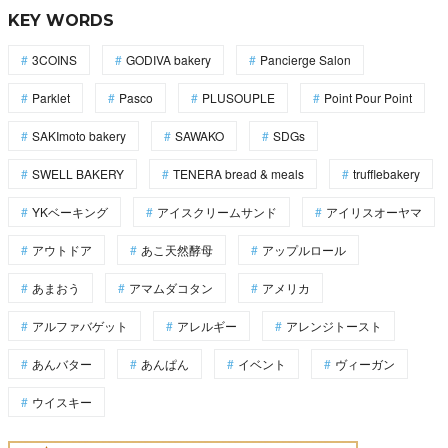
KEY WORDS
3COINS
GODIVA bakery
Pancierge Salon
Parklet
Pasco
PLUSOUPLE
Point Pour Point
SAKImoto bakery
SAWAKO
SDGs
SWELL BAKERY
TENERA bread & meals
trufflebakery
YKベーキング
アイスクリームサンド
アイリスオーヤマ
アウトドア
あこ天然酵母
アップルロール
あまおう
アマムダコタン
アメリカ
アルファバゲット
アレルギー
アレンジトースト
あんバター
あんぱん
イベント
ヴィーガン
ウイスキー