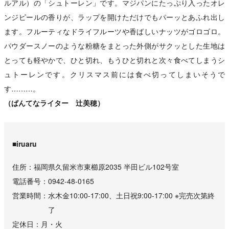
ルアル）の「シュトーレン」です。マジパンにたっぷり入ったオレ
ンジピールの香りが、ラップを開けただけでもパーッとあふれ出し
ます。フルーティなドライフルーツや香ばしいナッツがゴロゴロ。
パウダースノーのような粉糖をまとった外側がサクッとした生地は
とっても軽やかで、ひと切れ、もうひと切れと次々食べてしまうシ
ュトーレンです。クリスマス前には食べ切ってしまいそうで
す………。
（ぱんてなライター 辻美穂）
■iruaru
住所
福岡県久留米市東櫛原2035 半田ビル102号室
電話番号
0942-48-0165
営業時間
水木金10:00-17:00、土日祝9:00-17:00 ※完売次第終
了
定休日
月・火