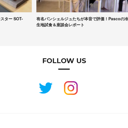
有名パンシェルジュたちが本音で評価！Pascoの冷凍パン
【
生地試食＆座談会レポート
コ
FOLLOW US