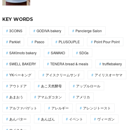
KEY WORDS
3COINS
GODIVA bakery
Pancierge Salon
Parklet
Pasco
PLUSOUPLE
Point Pour Point
SAKImoto bakery
SAWAKO
SDGs
SWELL BAKERY
TENERA bread & meals
trufflebakery
YKベーキング
アイスクリームサンド
アイリスオーヤマ
アウトドア
あこ天然酵母
アップルロール
あまおう
アマムダコタン
アメリカ
アルファバゲット
アレルギー
アレンジトースト
あんバター
あんぱん
イベント
ヴィーガン
ウイスキー