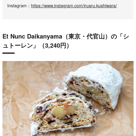
Instagram
https://www.instagram.com/iruaru.kushiwara/
Et Nunc Daikanyama（東京・代官山）の「シ
ュトーレン」（3,240円）