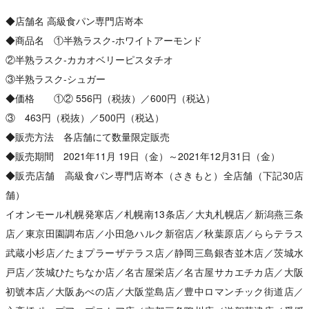
◆店舗名 高級食パン専門店嵜本
◆商品名 ①半熟ラスク‐ホワイトアーモンド
②半熟ラスク‐カカオベリーピスタチオ
③半熟ラスク‐シュガー
◆価格 ①② 556円（税抜）／600円（税込）
③ 463円（税抜）／500円（税込）
◆販売方法 各店舗にて数量限定販売
◆販売期間 2021年11月 19日（金）～2021年12月31日（金）
◆販売店舗 高級食パン専門店嵜本（さきもと）全店舗（下記30店
舗）
イオンモール札幌発寒店／札幌南13条店／大丸札幌店／新潟燕三条
店／東京田園調布店／小田急ハルク新宿店／秋葉原店／ららテラス
武蔵小杉店／たまプラーザテラス店／静岡三島銀杏並木店／茨城水
戸店／茨城ひたちなか店／名古屋栄店／名古屋サカエチカ店／大阪
初號本店／大阪あべの店／大阪堂島店／豊中ロマンチック街道店／