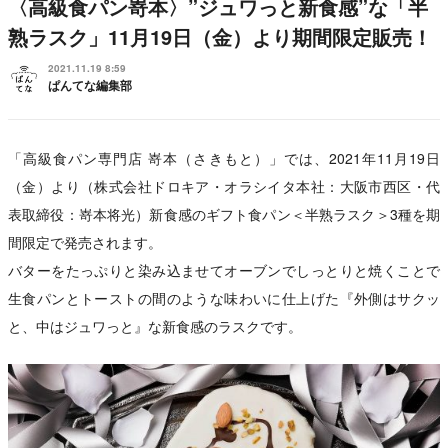
〈高級食パン嵜本〉”ジュワっと新食感”な「半
熟ラスク」11月19日（金）より期間限定販売！
2021.11.19 8:59
ぱんてな編集部
「高級食パン専門店 嵜本（さきもと）」では、2021年11月19日
（金）より（株式会社ドロキア・オラシイタ本社：大阪市西区・代
表取締役：嵜本将光）新食感のギフト食パン＜半熟ラスク＞3種を期
間限定で発売されます。
バターをたっぷりと染み込ませてオーブンでしっとりと焼くことで
生食パンとトーストの間のような味わいに仕上げた『外側はサクッ
と、中はジュワっと』な新食感のラスクです。