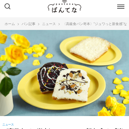
ホーム
パン記事
ニュース
〈高級食パン嵜本〉”ジュワっと新食感”な
ニュース