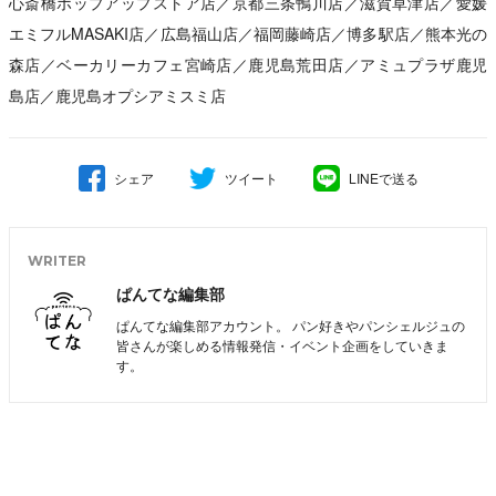
心斎橋ポップアップストア店／京都三条鴨川店／滋賀草津店／愛媛
エミフルMASAKI店／広島福山店／福岡藤崎店／博多駅店／熊本光の
森店／ベーカリーカフェ宮崎店／鹿児島荒田店／アミュプラザ鹿児
島店／鹿児島オプシアミスミ店
シェア
ツイート
LINEで送る
WRITER
ぱんてな編集部
ぱんてな編集部アカウント。 パン好きやパンシェルジュの
皆さんが楽しめる情報発信・イベント企画をしていきま
す。