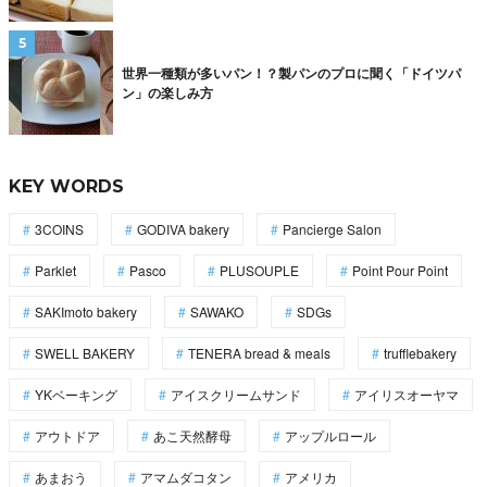
世界一種類が多いパン！？製パンのプロに聞く「ドイツパ
ン」の楽しみ方
KEY WORDS
3COINS
GODIVA bakery
Pancierge Salon
Parklet
Pasco
PLUSOUPLE
Point Pour Point
SAKImoto bakery
SAWAKO
SDGs
SWELL BAKERY
TENERA bread & meals
trufflebakery
YKベーキング
アイスクリームサンド
アイリスオーヤマ
アウトドア
あこ天然酵母
アップルロール
あまおう
アマムダコタン
アメリカ