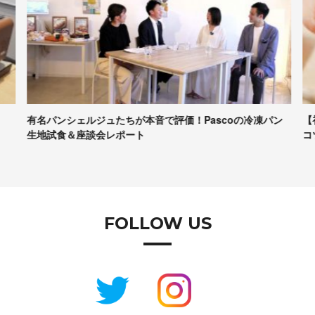
有名パンシェルジュたちが本音で評価！Pascoの冷凍パン
【
生地試食＆座談会レポート
コ
FOLLOW US