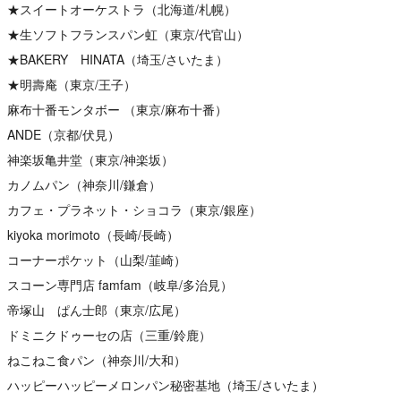
★スイートオーケストラ（北海道/札幌）
★生ソフトフランスパン虹（東京/代官山）
★BAKERY HINATA（埼玉/さいたま）
★明壽庵（東京/王子）
麻布十番モンタボー （東京/麻布十番）
ANDE（京都/伏見）
神楽坂亀井堂（東京/神楽坂）
カノムパン（神奈川/鎌倉）
カフェ・プラネット・ショコラ（東京/銀座）
kiyoka morimoto（長崎/長崎）
コーナーポケット（山梨/韮崎）
スコーン専門店 famfam（岐阜/多治見）
帝塚山 ぱん士郎（東京/広尾）
ドミニクドゥーセの店（三重/鈴鹿）
ねこねこ食パン（神奈川/大和）
ハッピーハッピーメロンパン秘密基地（埼玉/さいたま）