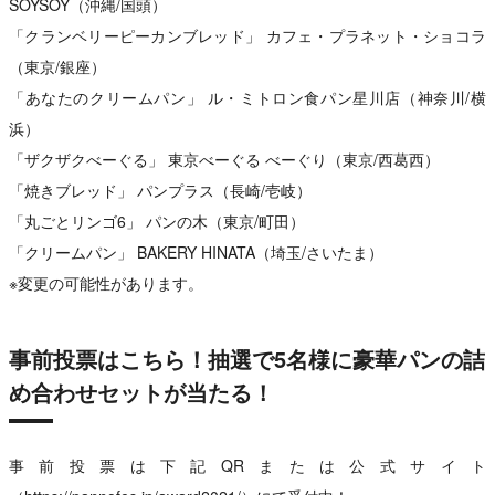
SOYSOY（沖縄/国頭）
「クランベリーピーカンブレッド」 カフェ・プラネット・ショコラ
（東京/銀座）
「あなたのクリームパン」 ル・ミトロン食パン星川店（神奈川/横
浜）
「ザクザクべーぐる」 東京べーぐる べーぐり（東京/西葛西）
「焼きブレッド」 パンプラス（長崎/壱岐）
「丸ごとリンゴ6」 パンの木（東京/町田）
「クリームパン」 BAKERY HINATA（埼玉/さいたま）
※変更の可能性があります。
事前投票はこちら！抽選で5名様に豪華パンの詰
め合わせセットが当たる！
事前投票は下記QRまたは公式サイト