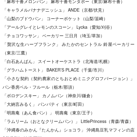
「麻布十番メロンパン」 麻布十番モンタボー（東京/麻布十番）
「キャラメルバナナデニッシュ」 ANDE（京都/伏見）
「山梨のブドウパン」 コーナーポケット（山梨/韮崎）
「アールグレイとレモンのスコーン」 Lycka（愛知/刈谷）
「チョコワッサン」 ベーカリー 三日月（埼玉/草加）
「贅沢な生ハーブフランク」 みたかのセントラル 鈴屋ベーカリー
（東京/三鷹）
「白石あんぱん」 スイートオーケストラ（北海道/札幌）
「グラハムトースト」 BAKER’S PLACE（千葉/市川）
「小さな契約（契約農家のとちおとめミニクグロフバージョン）」
パン香房ベル・フルール（栃木/那須）
「ボロデンスキー」 カノムパン（神奈川/鎌倉）
「大納言みるく」 パンパティ（東京/町田）
「明壽庵（あん食パン）」 明壽庵（東京/王子）
「ラムリーム（おとなクリームパン）」 LittlePrincess（青森/青森）
「沖縄春のみかん『たんかん』ショコラ」 沖縄島豆乳マフィンの店