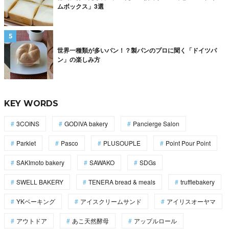
ムボックス」3選
世界一種類が多いパン！？製パンのプロに聞く「ドイツパ
ン」の楽しみ方
KEY WORDS
3COINS
GODIVA bakery
Pancierge Salon
Parklet
Pasco
PLUSOUPLE
Point Pour Point
SAKImoto bakery
SAWAKO
SDGs
SWELL BAKERY
TENERA bread & meals
trufflebakery
YKベーキング
アイスクリームサンド
アイリスオーヤマ
アウトドア
あこ天然酵母
アップルロール