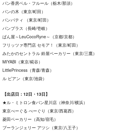
パン香房ベル・フルール（栃木/那須）
パンの木（東京/町田）
パンパティ （東京/町田）
パンプラス（長崎/壱岐）
ぱん屋～LeuCocoRyne～（京都/京都）
フリッツァ専門店 セモア！（東京/町田）
みたかのセントラル 鈴屋ベーカリー（東京/三鷹）
MIYABI（東京/糀谷）
LittlePrincess（青森/青森）
ル ビアン（東京/池袋）
【出店日：12日・13日】
★ル・ミトロン食パン星川店（神奈川/横浜）
東京べーぐる べーぐり（東京/西葛西）
菱田ベーカリー（高知/宿毛）
ブーランジェリー アツシ（東京/八王子）