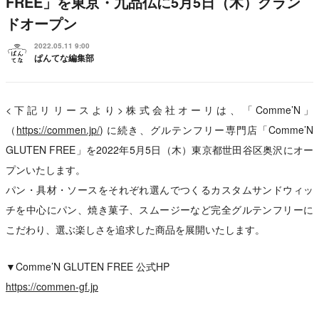
FREE」を東京・九品仏に5月5日（木）グラン
ドオープン
2022.05.11 9:00
ぱんてな編集部
<下記リリースより>株式会社オーリは、「Comme’N」
（
https://commen.jp/
) に続き、グルテンフリー専門店「Comme’N
GLUTEN FREE」を2022年5月5日（木）東京都世田谷区奥沢にオー
プンいたします。
パン・具材・ソースをそれぞれ選んでつくるカスタムサンドウィッ
チを中心にパン、焼き菓子、スムージーなど完全グルテンフリーに
こだわり、選ぶ楽しさを追求した商品を展開いたします。
▼Comme’N GLUTEN FREE 公式HP
https://commen-gf.jp