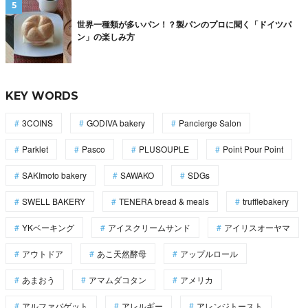
世界一種類が多いパン！？製パンのプロに聞く「ドイツパ
ン」の楽しみ方
KEY WORDS
3COINS
GODIVA bakery
Pancierge Salon
Parklet
Pasco
PLUSOUPLE
Point Pour Point
SAKImoto bakery
SAWAKO
SDGs
SWELL BAKERY
TENERA bread & meals
trufflebakery
YKベーキング
アイスクリームサンド
アイリスオーヤマ
アウトドア
あこ天然酵母
アップルロール
あまおう
アマムダコタン
アメリカ
アルファバゲット
アレルギー
アレンジトースト