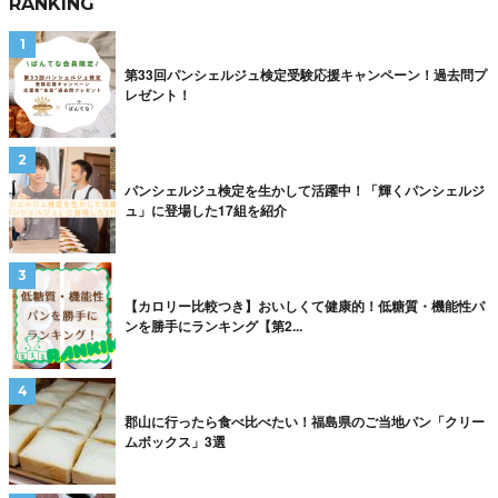
RANKING
第33回パンシェルジュ検定受験応援キャンペーン！過去問プ
レゼント！
パンシェルジュ検定を生かして活躍中！「輝くパンシェルジ
ュ」に登場した17組を紹介
【カロリー比較つき】おいしくて健康的！低糖質・機能性パ
ンを勝手にランキング【第2...
郡山に行ったら食べ比べたい！福島県のご当地パン「クリー
ムボックス」3選