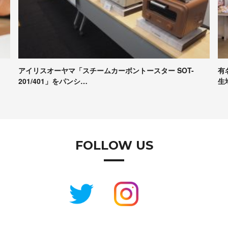
有名パンシェルジュたちが本音で評価！Pascoの冷凍パン
【
生地試食＆座談会レポート
コ
FOLLOW US