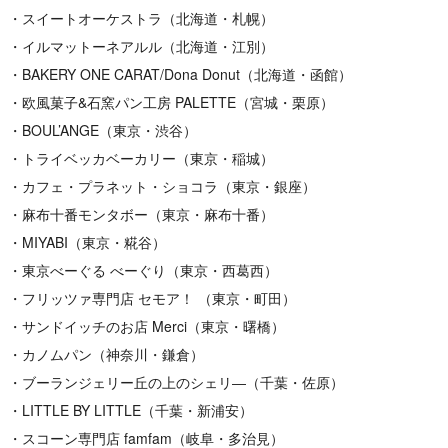
・スイートオーケストラ（北海道・札幌）
・イルマットーネアルル（北海道・江別）
・BAKERY ONE CARAT/Dona Donut（北海道・函館）
・欧風菓子&石窯パン工房 PALETTE（宮城・栗原）
・BOUL’ANGE（東京・渋谷）
・トライベッカベーカリー（東京・稲城）
・カフェ・プラネット・ショコラ（東京・銀座）
・麻布十番モンタボー（東京・麻布十番）
・MIYABI（東京・糀谷）
・東京べーぐる べーぐり（東京・西葛西）
・フリッツァ専門店 セモア！ （東京・町田）
・サンドイッチのお店 Merci（東京・曙橋）
・カノムパン（神奈川・鎌倉）
・ブーランジェリー丘の上のシェリ―（千葉・佐原）
・LITTLE BY LITTLE（千葉・新浦安）
・スコーン専門店 famfam（岐阜・多治見）