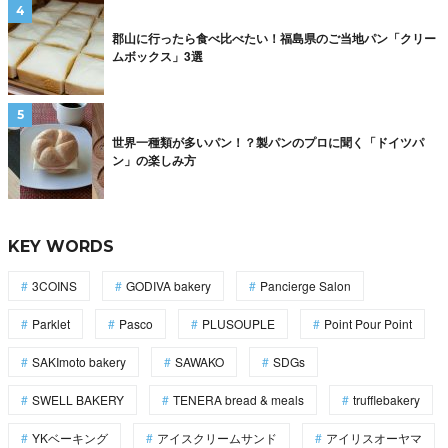
郡山に行ったら食べ比べたい！福島県のご当地パン「クリー
ムボックス」3選
世界一種類が多いパン！？製パンのプロに聞く「ドイツパ
ン」の楽しみ方
KEY WORDS
3COINS
GODIVA bakery
Pancierge Salon
Parklet
Pasco
PLUSOUPLE
Point Pour Point
SAKImoto bakery
SAWAKO
SDGs
SWELL BAKERY
TENERA bread & meals
trufflebakery
YKベーキング
アイスクリームサンド
アイリスオーヤマ