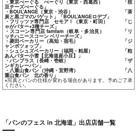
・東京べーぐる べーぐり（東京・西葛西） 「枝
豆チーズべーぐる」
・BOUL’ANGE（東京・渋谷） 「茶
炭と黒ゴマのバゲット」「BOUL’ANGEロデブ」
・フリッツァ専門店 セモア！（東京・町田） 「じ
ゃがバター+3種チーズ」
・スコーン専門店 famfam（岐阜・多治見） 「リ
ッチハニースコーン ベリーチーズ」
・菱田ベーカリー（高知・宿毛） 「ジ
ャンボツォップ」
・シュシュズベーカリー（福岡・粕屋） 「粒
あんバター小雪【北海道産小豆】」
・パンプラス（長崎・壱岐） 「ザ
ンギカレーパン」
・八重山食パン（沖縄・宜野湾） 「八
重山食パン 北の香り」
※写真とパンの仕様が変わる場合があります。予めご了承
ください。
「パンのフェス in 北海道」出店店舗一覧