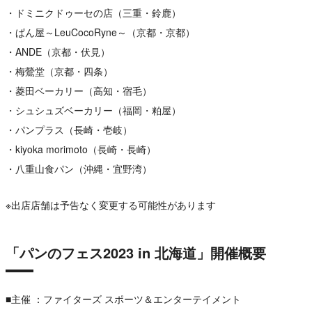
・ドミニクドゥーセの店（三重・鈴鹿）
・ぱん屋～LeuCocoRyne～（京都・京都）
・ANDE（京都・伏見）
・梅鶯堂（京都・四条）
・菱田ベーカリー（高知・宿毛）
・シュシュズベーカリー（福岡・粕屋）
・パンプラス（長崎・壱岐）
・kiyoka morimoto（長崎・長崎）
・八重山食パン（沖縄・宜野湾）
※出店店舗は予告なく変更する可能性があります
「パンのフェス2023 in 北海道」開催概要
■主催 ：ファイターズ スポーツ＆エンターテイメント