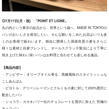
◎7月17日(月・祝) 「POINT ET LIGNE」
丸の内という東京の起点から、世界という線へ、MADE IN TOKYOの
パンのおいしさを発信したい、そんな願いをこめたお店はいつも多
くのお客様で賑わいます。独自に開発した国産良質小麦をさらに
様々な素材と自家ブレンドし、オールスクラッチ製法により丁寧に
焼き上げた味わい深いパンはお料理と合わせても楽しめる逸品。
【商品内容】
・アンビザー：オリーブオイル香る、黒糖風味のスタイリッシュな
こしあんぱん
・ピヨトル：グリーンレーズンとクルミを小麦に対して200%贅沢に
配合したパン
・ショコラ：カカオバリー社のチョコレートを贅沢に加えた 究極の
チョコパン