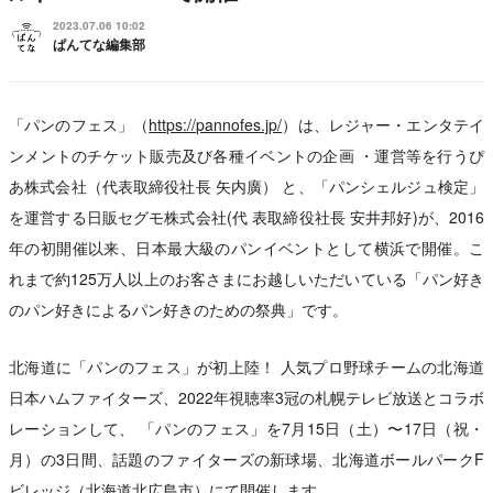
2023.07.06 10:02
ぱんてな編集部
「パンのフェス」（
https://pannofes.jp/
）は、レジャー・エンタテイ
ンメントのチケット販売及び各種イベントの企画 ・運営等を⾏うぴ
あ株式会社（代表取締役社⻑ ⽮内廣） と、「パンシェルジュ検定」
を運営する⽇販セグモ株式会社(代 表取締役社⻑ 安井邦好)が、2016
年の初開催以来、⽇本最⼤級のパンイベントとして横浜で開催。こ
れまで約125万⼈以上のお客さまにお越しいただいている「パン好き
のパン好きによるパン好きのための祭典」です。
北海道に「パンのフェス」が初上陸！ 人気プロ野球チームの北海道
日本ハムファイターズ、2022年視聴率3冠の札幌テレビ放送とコラボ
レーションして、 「パンのフェス」を7⽉15⽇（⼟）〜17⽇（祝・
⽉）の3⽇間、話題のファイターズの新球場、北海道ボールパークF
ビレッジ（北海道北広島市）にて開催します。