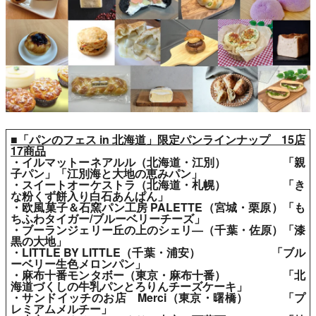
■「パンのフェス in 北海道」限定パンラインナップ 15店
17商品
・イルマットーネアルル（北海道・江別） 「親
子パン」「江別海と大地の恵みパン」
・スイートオーケストラ（北海道・札幌） 「き
な粉くず餅入り白石あんぱん」
・欧風菓子＆石窯パン工房 PALETTE（宮城・栗原）「も
ちふわタイガー/ブルーベリーチーズ」
・ブーランジェリー丘の上のシェリ―（千葉・佐原）「漆
黒の大地」
・LITTLE BY LITTLE（千葉・浦安） 「ブル
ーベリー生色メロンパン」
・麻布十番モンタボー（東京・麻布十番） 「北
海道づくしの牛乳パンとろりんチーズケーキ」
・サンドイッチのお店 Merci（東京・曙橋） 「プ
レミアムメルチー」