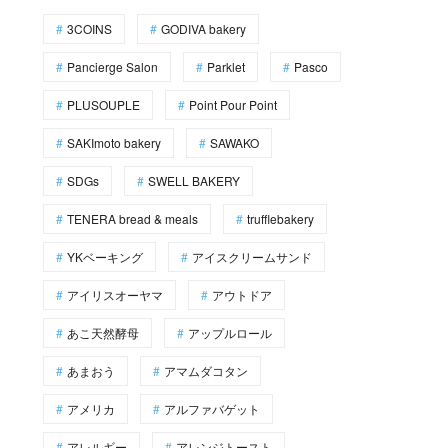
3COINS
GODIVA bakery
Pancierge Salon
Parklet
Pasco
PLUSOUPLE
Point Pour Point
SAKImoto bakery
SAWAKO
SDGs
SWELL BAKERY
TENERA bread & meals
trufflebakery
YKベーキング
アイスクリームサンド
アイリスオーヤマ
アウトドア
あこ天然酵母
アップルロール
あまおう
アマムダコタン
アメリカ
アルファバゲット
アレルギー
アレンジトースト