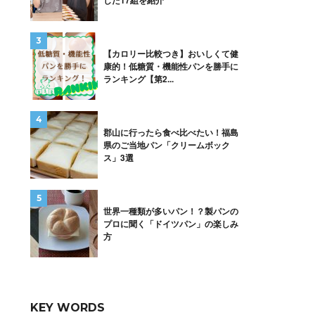
した17組を紹介
【カロリー比較つき】おいしくて健
康的！低糖質・機能性パンを勝手に
ランキング【第2...
郡山に行ったら食べ比べたい！福島
県のご当地パン「クリームボック
ス」3選
世界一種類が多いパン！？製パンの
プロに聞く「ドイツパン」の楽しみ
方
KEY WORDS