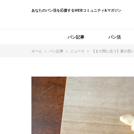
あなたのパン活を応援するWEBコミュニティ&マガジン
パン記事
パン活
ホーム
パン記事
ニュース
【まだ間に合う】夏の思い