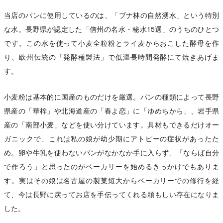
当店のパンに使用しているのは、「ブナ林の自然湧水」という特別
な水。長野県が認定した「信州の名水・秘水15選」のうちのひとつ
です。この水を使って小麦全粒粉とライ麦からおこした酵母を作
り、欧州伝統の「発酵種製法」で低温長時間発酵にて焼きあげま
す。
小麦粉は基本的に国産のものだけを厳選。パンの種類によって長野
県産の「華梓」や北海道産の「春よ恋」に「ゆめちから」、岩手県
産の「南部小麦」などを使い分けています。具材もできるだけオー
ガニックで、これは私の娘が幼少期にアトピーの症状があったた
め。卵や牛乳を使わないパンがなかなか手に入らず、「ならば自分
で作ろう」と思ったのがベーカリーを始めるきっかけでもありま
す。実はその娘は名古屋の製菓短大からベーカリーでの修行を経
て、今は長野に戻ってお店を手伝ってくれる頼もしい存在になりま
した。