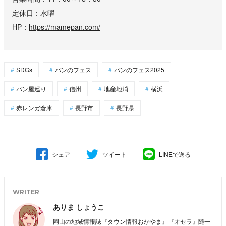
定休日
水曜
HP
https://mamepan.com/
SDGs
パンのフェス
パンのフェス2025
パン屋巡り
信州
地産地消
横浜
赤レンガ倉庫
長野市
長野県
シェア
ツイート
LINEで送る
WRITER
ありま しょうこ
岡山の地域情報誌『タウン情報おかやま』『オセラ』随一