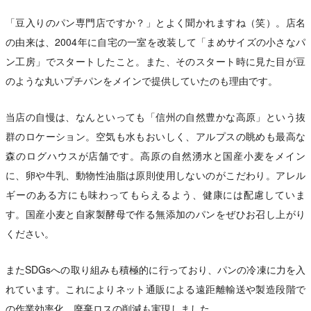
「豆入りのパン専門店ですか？」とよく聞かれますね（笑）。店名
の由来は、2004年に自宅の一室を改装して「まめサイズの小さなパ
ン工房」でスタートしたこと。また、そのスタート時に見た目が豆
のような丸いプチパンをメインで提供していたのも理由です。
当店の自慢は、なんといっても「信州の自然豊かな高原」という抜
群のロケーション。空気も水もおいしく、アルプスの眺めも最高な
森のログハウスが店舗です。高原の自然湧水と国産小麦をメイン
に、卵や牛乳、動物性油脂は原則使用しないのがこだわり。アレル
ギーのある方にも味わってもらえるよう、健康には配慮していま
す。国産小麦と自家製酵母で作る無添加のパンをぜひお召し上がり
ください。
またSDGsへの取り組みも積極的に行っており、パンの冷凍に力を入
れています。これによりネット通販による遠距離輸送や製造段階で
の作業効率化、廃棄ロスの削減も実現しました。