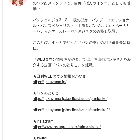
のパン好きスタッフで、自称「ぱんライター」としても活
動中。
パンシェルジュ3・2・1級のほか、パンプロフェッショナ
ル・パンスペシャリスト・手作りパンソムリエ・ベーカリ
ーパティシエ・カレーパンタジスタの資格も取得。
このたび、ずっと夢だった『パンの本』の創刊編集長に就
任。
『WEBタウン情報おかやま』では、岡山のパン屋さんを紹
介する企画『パンのとりこ』を連載。
★日刊WEBタウン情報おかやま
https://tjokayama.jp/
★パンのとりこ
https://tjokayama.jp/section/series/pantoriko/
https://tjokayama.jp/section/series/pantoriko2/
★Instagram
https://www.instagram.com/arima.shoko/
★Twitter