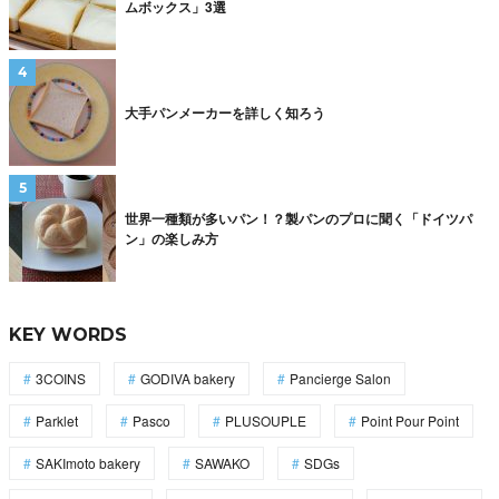
ムボックス」3選
大手パンメーカーを詳しく知ろう
世界一種類が多いパン！？製パンのプロに聞く「ドイツパ
ン」の楽しみ方
KEY WORDS
3COINS
GODIVA bakery
Pancierge Salon
Parklet
Pasco
PLUSOUPLE
Point Pour Point
SAKImoto bakery
SAWAKO
SDGs