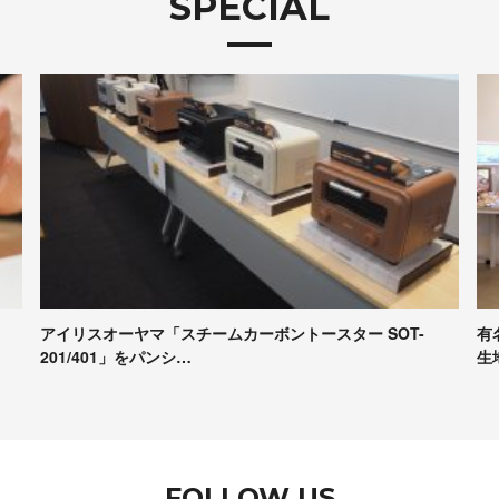
SPECIAL
有名パンシェルジュたちが本音で評価！Pascoの冷凍パン
【
生地試食＆座談会レポート
コ
FOLLOW US