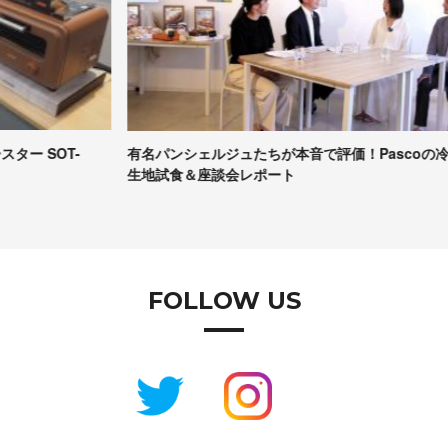
有名パンシェルジュたちが本音で評価！Pascoの冷凍パン
【
生地試食＆座談会レポート
コ
FOLLOW US