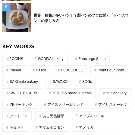
世界一種類が多いパン！？製パンのプロに聞く「ドイツパ
ン」の楽しみ方
KEY WORDS
3COINS
GODIVA bakery
Pancierge Salon
Parklet
Pasco
PLUSOUPLE
Point Pour Point
SAKImoto bakery
SAWAKO
SDGs
SWELL BAKERY
TENERA bread & meals
trufflebakery
YKベーキング
アイスクリームサンド
アイリスオーヤマ
アウトドア
あこ天然酵母
アップルロール
あまおう
アマムダコタン
アメリカ