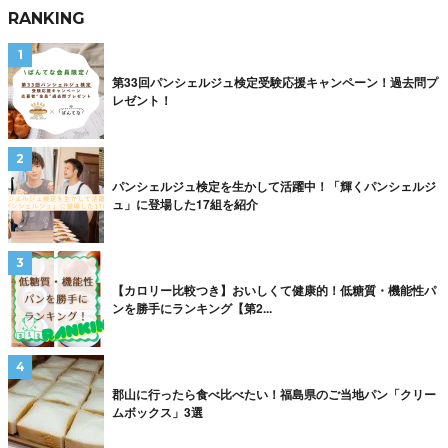
RANKING
第33回パンシェルジュ検定受験応援キャンペーン！過去問プ
レゼント！
パンシェルジュ検定を生かして活躍中！「輝くパンシェルジ
ュ」に登場した17組を紹介
【カロリー比較つき】おいしくて健康的！低糖質・機能性パ
ンを勝手にランキング【第2...
郡山に行ったら食べ比べたい！福島県のご当地パン「クリー
ムボックス」3選