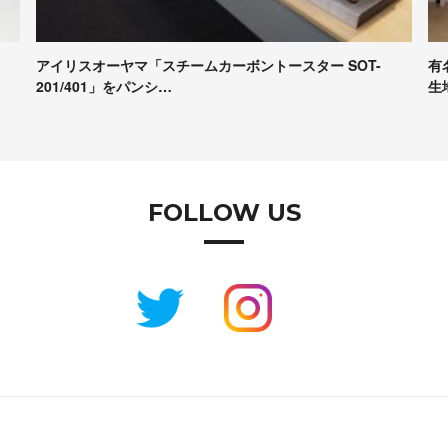
有名パンシェルジュたちが本音で評価！Pascoの冷凍パン
【
生地試食＆座談会レポート
コ
FOLLOW US