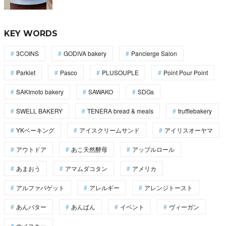
KEY WORDS
3COINS
GODIVA bakery
Pancierge Salon
Parklet
Pasco
PLUSOUPLE
Point Pour Point
SAKImoto bakery
SAWAKO
SDGs
SWELL BAKERY
TENERA bread & meals
trufflebakery
YKベーキング
アイスクリームサンド
アイリスオーヤマ
アウトドア
あこ天然酵母
アップルロール
あまおう
アマムダコタン
アメリカ
アルファバゲット
アレルギー
アレンジトースト
あんバター
あんぱん
イベント
ヴィーガン
ウイスキー