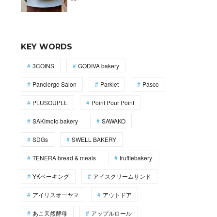
KEY WORDS
3COINS
GODIVA bakery
Pancierge Salon
Parklet
Pasco
PLUSOUPLE
Point Pour Point
SAKImoto bakery
SAWAKO
SDGs
SWELL BAKERY
TENERA bread & meals
trufflebakery
YKベーキング
アイスクリームサンド
アイリスオーヤマ
アウトドア
あこ天然酵母
アップルロール