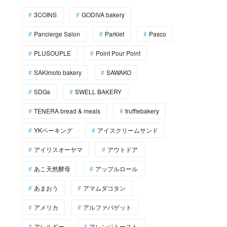
3COINS
GODIVA bakery
Pancierge Salon
Parklet
Pasco
PLUSOUPLE
Point Pour Point
SAKImoto bakery
SAWAKO
SDGs
SWELL BAKERY
TENERA bread & meals
trufflebakery
YKベーキング
アイスクリームサンド
アイリスオーヤマ
アウトドア
あこ天然酵母
アップルロール
あまおう
アマムダコタン
アメリカ
アルファバゲット
アレルギー
アレンジトースト