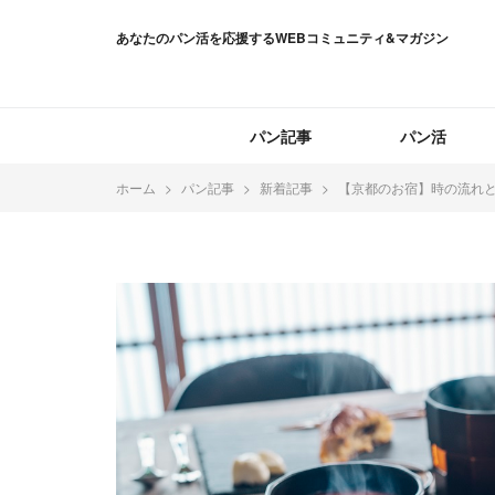
あなたのパン活を応援するWEBコミュニティ&マガジン
パン記事
パン活
ホーム
パン記事
新着記事
【京都のお宿】時の流れと