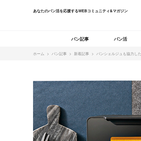
あなたのパン活を応援するWEBコミュニティ&マガジン
パン記事
パン活
ホーム
パン記事
新着記事
パンシェルジュも協力した⁉