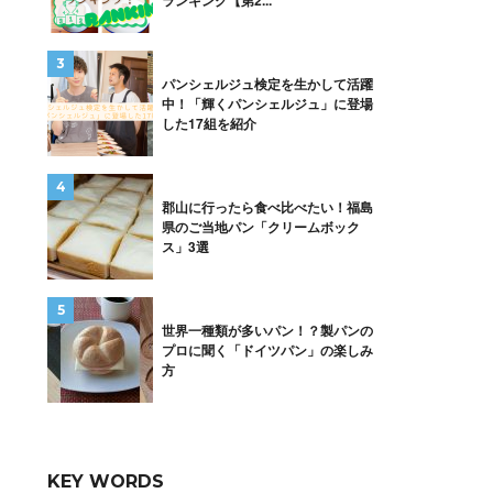
ランキング【第2...
パンシェルジュ検定を生かして活躍
中！「輝くパンシェルジュ」に登場
した17組を紹介
郡山に行ったら食べ比べたい！福島
県のご当地パン「クリームボック
ス」3選
世界一種類が多いパン！？製パンの
プロに聞く「ドイツパン」の楽しみ
方
KEY WORDS