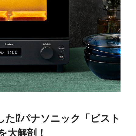
した⁉パナソニック「ビスト
ツを大解剖！