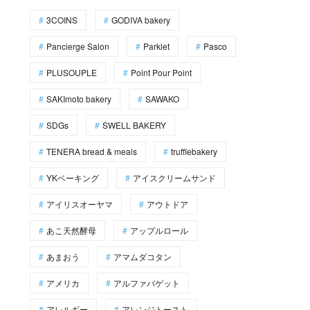
3COINS
GODIVA bakery
Pancierge Salon
Parklet
Pasco
PLUSOUPLE
Point Pour Point
SAKImoto bakery
SAWAKO
SDGs
SWELL BAKERY
TENERA bread & meals
trufflebakery
YKベーキング
アイスクリームサンド
アイリスオーヤマ
アウトドア
あこ天然酵母
アップルロール
あまおう
アマムダコタン
アメリカ
アルファバゲット
アレルギー
アレンジトースト