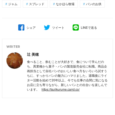
ジャム
スプレッド
なかほら牧場
パンのお供
シェア
ツイート
LINEで送る
WRITER
辻 美穂
食べること、飲むことが大好きで、食について学んだの
ち、異業種から菓子・パンの製造販売会社に転職。商品企
画担当として自社パンのおいしい食べ方をいろいろ試すう
ちに、すっかりパンの魅力にハマりました。退職後にライ
ター活動を始めて20年以上、今でも仕事の合間に気になる
お店に立ち寄りながら、新しいパンとの出合いを楽しんで
います。
https://tsujikurume.carrd.co/