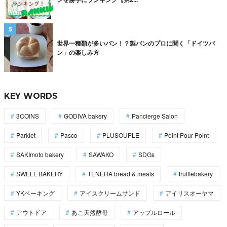
世界一種類が多いパン！？製パンのプロに聞く「ドイツパ
ン」の楽しみ方
KEY WORDS
3COINS
GODIVA bakery
Pancierge Salon
Parklet
Pasco
PLUSOUPLE
Point Pour Point
SAKImoto bakery
SAWAKO
SDGs
SWELL BAKERY
TENERA bread & meals
trufflebakery
YKベーキング
アイスクリームサンド
アイリスオーヤマ
アウトドア
あこ天然酵母
アップルロール