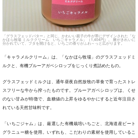
「グラスフェッドバター」と同じ、かわいい親子の牛が帯にデザインされた「な
かほら牧場 ミルククリーム いちごキャラメル」（1,404円）。 層がきれいに
分かれていて、フタを開けると、いちごの香りがふわ～っと広がります。
「キャラメルクリーム」は、「なかほら牧場」のグラスフェッドミ
ルクと、有機ブルーアガベシロップをじっくり煮詰めたもの。
グラスフェッドミルクは、通年昼夜自然放牧の草食で育ったストレ
スフリーな牛から搾ったものです。ブルーアガベシロップは、くせ
のない甘みが特徴で、血糖値の上昇をゆるやかにすると近年注目さ
れている天然甘味料です。
「いちごジャム」は、厳選した有機栽培いちごと、北海道産ビート
グラニュー糖を使用。いずれも、こだわりの素材を使用しているこ