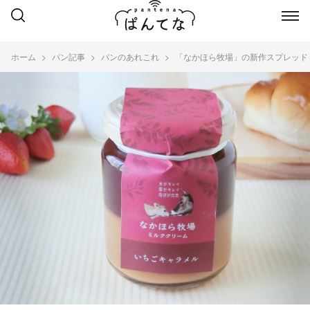
ホーム
パン記事
パンのあれこれ
「なかほら牧場」の新作スプレッド