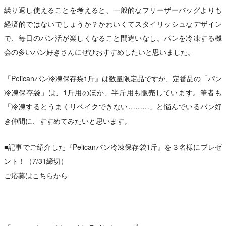
繰り返し使えることを考えると、一般的なフリーザーバッグよりも
経済的ではないでしょうか？かわいくてスタイリッシュなデザイン
で、毎日のパン活が楽しくなること間違いなし。パンを冷凍する機
会の多いパン好きさんにぜひおすすめしたいと思いました。
「Pelicanパン冷凍保存袋1斤』
は数量限定品ですが、定番品の「パン
冷凍保存袋」は、1斤用のほか、
半斤用
も販売しています。筆者も
「冷凍するとうまくリベイクできない………」と悩んでいるパン好
き仲間に、すすめてみたいと思います。
■記事でご紹介した『Pelicanパン冷凍保存袋1斤』を３名様にプレゼ
ント！（7/31締切）
ご応募は
こちら
から