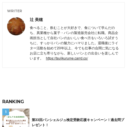
WRITER
辻 美穂
食べること、飲むことが大好きで、食について学んだの
ち、異業種から菓子・パンの製造販売会社に転職。商品企
画担当として自社パンのおいしい食べ方をいろいろ試すう
ちに、すっかりパンの魅力にハマりました。退職後にライ
ター活動を始めて20年以上、今でも仕事の合間に気になる
お店に立ち寄りながら、新しいパンとの出合いを楽しんで
います。
https://tsujikurume.carrd.co/
RANKING
第33回パンシェルジュ検定受験応援キャンペーン！過去問プ
レゼント！