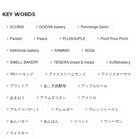
KEY WORDS
3COINS
GODIVA bakery
Pancierge Salon
Parklet
Pasco
PLUSOUPLE
Point Pour Point
SAKImoto bakery
SAWAKO
SDGs
SWELL BAKERY
TENERA bread & meals
trufflebakery
YKベーキング
アイスクリームサンド
アイリスオーヤマ
アウトドア
あこ天然酵母
アップルロール
あまおう
アマムダコタン
アメリカ
アルファバゲット
アレルギー
アレンジトースト
あんバター
あんぱん
イベント
ヴィーガン
ウイスキー