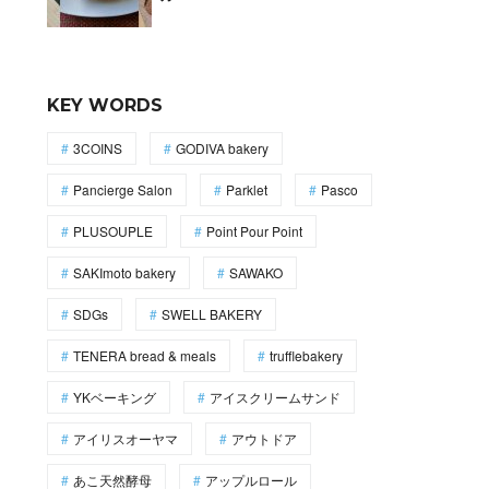
KEY WORDS
3COINS
GODIVA bakery
Pancierge Salon
Parklet
Pasco
PLUSOUPLE
Point Pour Point
SAKImoto bakery
SAWAKO
SDGs
SWELL BAKERY
TENERA bread & meals
trufflebakery
YKベーキング
アイスクリームサンド
アイリスオーヤマ
アウトドア
あこ天然酵母
アップルロール