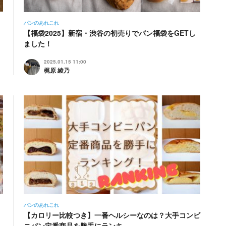
パンのあれこれ
【福袋2025】新宿・渋谷の初売りでパン福袋をGETし
ました！
2025.01.15 11:00
梶原 綾乃
パンのあれこれ
日
【カロリー比較つき】一番ヘルシーなのは？大手コンビ
ニパン定番商品を勝手にランキ…