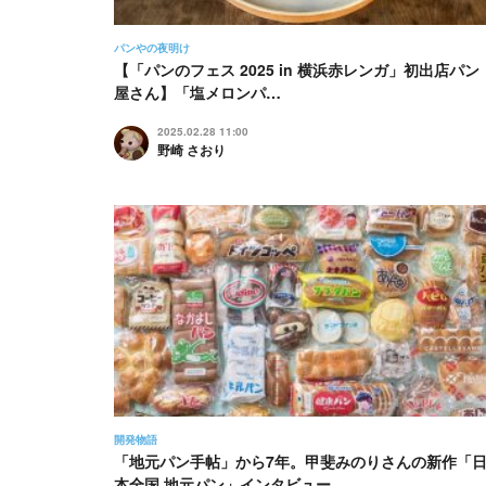
パンやの夜明け
【「パンのフェス 2025 in 横浜赤レンガ」初出店パン
屋さん】「塩メロンパ…
2025.02.28 11:00
野崎 さおり
開発物語
「地元パン手帖」から7年。甲斐みのりさんの新作「
本全国 地元パン」インタビュー