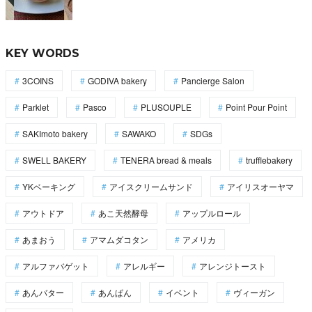
KEY WORDS
3COINS
GODIVA bakery
Pancierge Salon
Parklet
Pasco
PLUSOUPLE
Point Pour Point
SAKImoto bakery
SAWAKO
SDGs
SWELL BAKERY
TENERA bread & meals
trufflebakery
YKベーキング
アイスクリームサンド
アイリスオーヤマ
アウトドア
あこ天然酵母
アップルロール
あまおう
アマムダコタン
アメリカ
アルファバゲット
アレルギー
アレンジトースト
あんバター
あんぱん
イベント
ヴィーガン