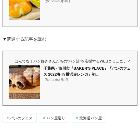
🕒️2022年2月28日
▼関連する記事を読む
ぱんてな｜パン好きさんたちの“パン活”を応援するWEBコミュニティ&マ
千葉県・市川市『BAKER'S PLACE』「パンのフェ
ス 2022春 in 横浜赤レンガ」初...
🕒️2022年3月2日
パンのフェス
パン屋巡り
北海道パン屋