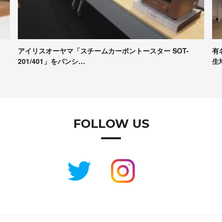
有名パンシェルジュたちが本音で評価！Pascoの冷凍パン
【
生地試食＆座談会レポート
コ
FOLLOW US