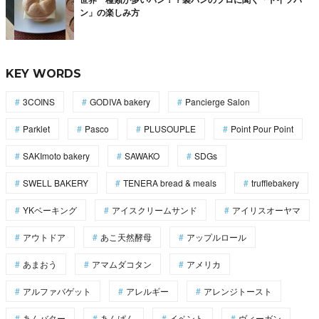
ン」の楽しみ方
KEY WORDS
3COINS
GODIVA bakery
Pancierge Salon
Parklet
Pasco
PLUSOUPLE
Point Pour Point
SAKImoto bakery
SAWAKO
SDGs
SWELL BAKERY
TENERA bread & meals
trufflebakery
YKベーキング
アイスクリームサンド
アイリスオーヤマ
アウトドア
あこ天然酵母
アップルロール
あまおう
アマムダコタン
アメリカ
アルファバゲット
アレルギー
アレンジトースト
あんバター
あんぱん
イベント
ヴィーガン