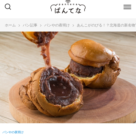
ホーム
パン記事
パンやの夜明け
あんこがのびる！？北海道の新名物”
パンやの夜明け