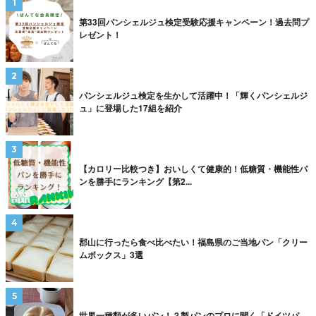
第33回パンシェルジュ検定受験応援キャンペーン！過去問プ
レゼント！
パンシェルジュ検定を生かして活躍中！「輝くパンシェルジ
ュ」に登場した17組を紹介
【カロリー比較つき】おいしくて健康的！低糖質・機能性パ
ンを勝手にランキング【第2...
郡山に行ったら食べ比べたい！福島県のご当地パン「クリー
ムボックス」3選
世界一種類が多いパン！？製パンのプロに聞く「ドイツパ