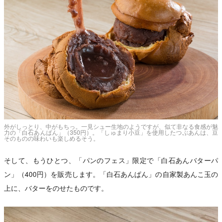
外がしっとり、中がもちっ。一見シュー生地のようですが、似て非なる食感が魅
力の「白石あんぱん」（350円）。「しゅまり小豆」を使用したつぶあんは、豆
そのものの味わいも楽しめるそう。
そして、もうひとつ、「パンのフェス」限定で「白石あんバターパ
ン」（400円）を販売します。「白石あんぱん」の自家製あんこ玉の
上に、バターをのせたものです。