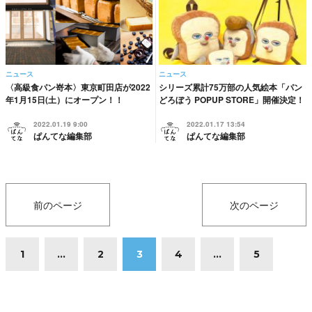
ニュース
ニュース
〈高級食パン嵜本〉東京町田店が2022
シリーズ累計75万部の人気絵本「パン
年1月15日(土）にオープン！！
どろぼう POPUP STORE」開催決定！
2022.01.19 9:00
2022.01.17 13:54
ぱんてな編集部
ぱんてな編集部
前のページ
次のページ
1
...
2
3
4
...
5