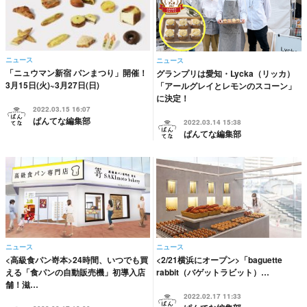
ニュース
ニュース
「ニュウマン新宿 パンまつり」開催！
グランプリは愛知・Lycka（リッカ）
3月15日(火)~3月27日(日)
「アールグレイとレモンのスコーン」
に決定！
2022.03.15 16:07
ぱんてな編集部
2022.03.14 15:38
ぱんてな編集部
ニュース
ニュース
<高級食パン嵜本>24時間、いつでも買
<2/21横浜にオープン>「baguette
える「食パンの自動販売機」初導入店
rabbit（バゲットラビット）…
舗！滋…
2022.02.17 11:33