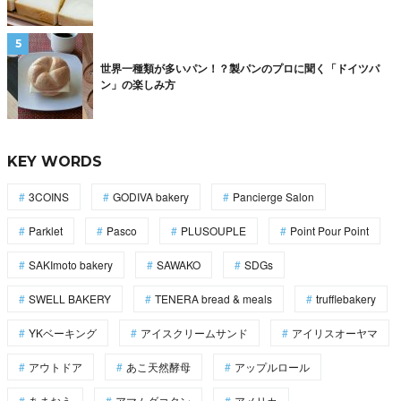
世界一種類が多いパン！？製パンのプロに聞く「ドイツパ
ン」の楽しみ方
KEY WORDS
3COINS
GODIVA bakery
Pancierge Salon
Parklet
Pasco
PLUSOUPLE
Point Pour Point
SAKImoto bakery
SAWAKO
SDGs
SWELL BAKERY
TENERA bread & meals
trufflebakery
YKベーキング
アイスクリームサンド
アイリスオーヤマ
アウトドア
あこ天然酵母
アップルロール
あまおう
アマムダコタン
アメリカ