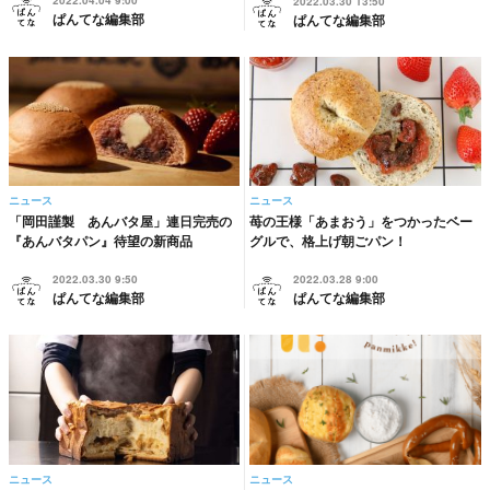
2022.04.04 9:00
2022.03.30 13:50
ぱんてな編集部
ぱんてな編集部
ニュース
ニュース
「岡田謹製 あんバタ屋」連日完売の
苺の王様「あまおう」をつかったベー
『あんバタパン』待望の新商品
グルで、格上げ朝ごパン！
2022.03.30 9:50
2022.03.28 9:00
ぱんてな編集部
ぱんてな編集部
ニュース
ニュース