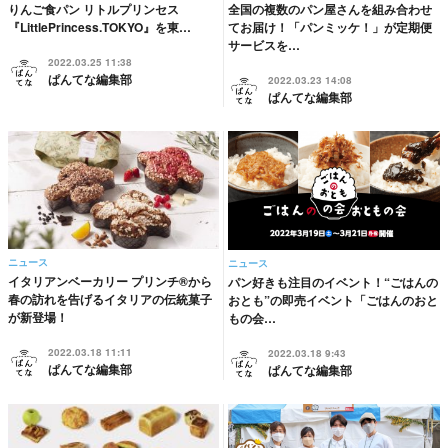
りんご食パン リトルプリンセス
全国の複数のパン屋さんを組み合わせ
『LittlePrincess.TOKYO』を東…
てお届け！「パンミッケ！」が定期便
サービスを…
2022.03.25 11:38
ぱんてな編集部
2022.03.23 14:08
ぱんてな編集部
ニュース
ニュース
イタリアンベーカリー プリンチ®から
パン好きも注目のイベント！“ごはんの
春の訪れを告げるイタリアの伝統菓子
おとも”の即売イベント「ごはんのおと
が新登場！
もの会…
2022.03.18 11:11
2022.03.18 9:43
ぱんてな編集部
ぱんてな編集部