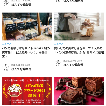
ぱんてな編集部
2022.02.17 12:00
ぱんてな編集部
ニュース
ニュース
パンのお取り寄せサイト rebake 初の
買いたての美味しさをキープ！人気の
実店舗！「ぱん処りべいく」を墨田
「パン冷凍保存袋」から1斤サイズ登場
区・…
2022.02.03 9:18
ぱんてな編集部
2022.02.09 9:00
ぱんてな編集部