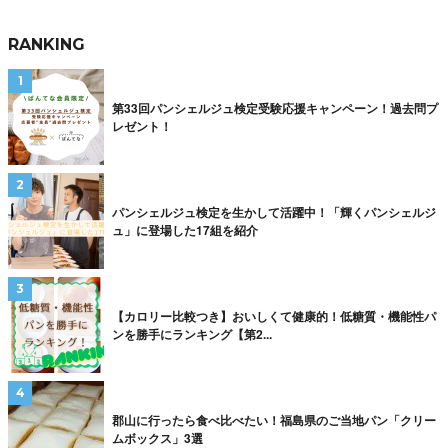
RANKING
第33回パンシェルジュ検定受験応援キャンペーン！過去問プ
レゼント！
パンシェルジュ検定を生かして活躍中！「輝くパンシェルジ
ュ」に登場した17組を紹介
【カロリー比較つき】おいしくて健康的！低糖質・機能性パ
ンを勝手にランキング【第2...
郡山に行ったら食べ比べたい！福島県のご当地パン「クリー
ムボックス」3選