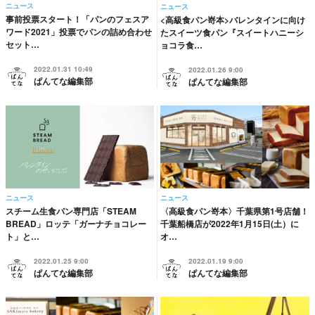
ニュース
ニュース
事前投票スタート！「パンのフェスア
<高級食パン嵜本>バレンタインに向け
ワード2021」投票でパンの詰め合わせ
たスイーツ食パン『スイートハニーシ
セット…
ョコラ食…
2022.01.31 10:49
2022.01.26 9:00
ぱんてな編集部
ぱんてな編集部
ニュース
ニュース
スチーム生食パン専門店「STEAM
〈高級食パン嵜本〉千葉県第1号店舗！
BREAD」ロッテ「ガーナチョコレー
千葉船橋店が2022年1月15日(土）に
ト」と…
オ…
2022.01.25 9:00
2022.01.19 9:00
ぱんてな編集部
ぱんてな編集部