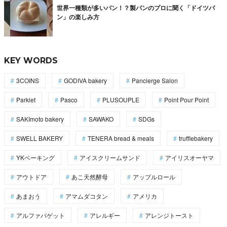
世界一種類が多いパン！？製パンのプロに聞く「ドイツパ
ン」の楽しみ方
KEY WORDS
3COINS
GODIVA bakery
Pancierge Salon
Parklet
Pasco
PLUSOUPLE
Point Pour Point
SAKImoto bakery
SAWAKO
SDGs
SWELL BAKERY
TENERA bread & meals
trufflebakery
YKベーキング
アイスクリームサンド
アイリスオーヤマ
アウトドア
あこ天然酵母
アップルロール
あまおう
アマムダコタン
アメリカ
アルファバゲット
アレルギー
アレンジトースト