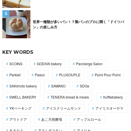
世界一種類が多いパン！？製パンのプロに聞く「ドイツパ
ン」の楽しみ方
KEY WORDS
3COINS
GODIVA bakery
Pancierge Salon
Parklet
Pasco
PLUSOUPLE
Point Pour Point
SAKImoto bakery
SAWAKO
SDGs
SWELL BAKERY
TENERA bread & meals
trufflebakery
YKベーキング
アイスクリームサンド
アイリスオーヤマ
アウトドア
あこ天然酵母
アップルロール
あまおう
アマムダコタン
アメリカ