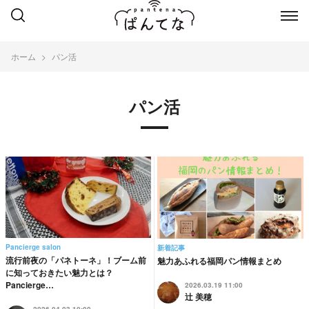
ホーム
パン活
パン活
Pancierge salon
新着記事
流行前夜の「パネトーネ」！ブーム前
魅力あふれる福岡パン情報まとめ
に知っておきたい魅力とは？
Pancierge…
2026.03.19 11:00
辻 美穂