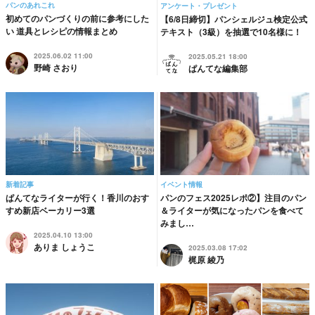
パンのあれこれ
アンケート・プレゼント
初めてのパンづくりの前に参考にした
【6/8日締切】パンシェルジュ検定公式
い 道具とレシピの情報まとめ
テキスト（3級）を抽選で10名様に！
2025.06.02 11:00
2025.05.21 18:00
野崎 さおり
ぱんてな編集部
新着記事
イベント情報
ぱんてなライターが行く！香川のおす
パンのフェス2025レポ②】注目のパン
すめ新店ベーカリー3選
＆ライターが気になったパンを食べて
みまし…
2025.04.10 13:00
ありま しょうこ
2025.03.08 17:02
梶原 綾乃