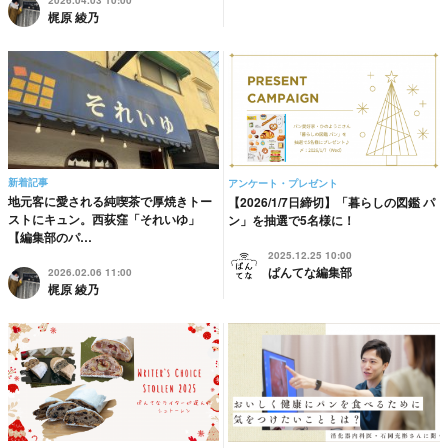
2026.04.03 10:00
梶原 綾乃
新着記事
アンケート・プレゼント
地元客に愛される純喫茶で厚焼きトー
【2026/1/7日締切】「暮らしの図鑑 パ
ストにキュン。西荻窪「それいゆ」
ン」を抽選で5名様に！
【編集部のパ…
2025.12.25 10:00
ぱんてな編集部
2026.02.06 11:00
梶原 綾乃