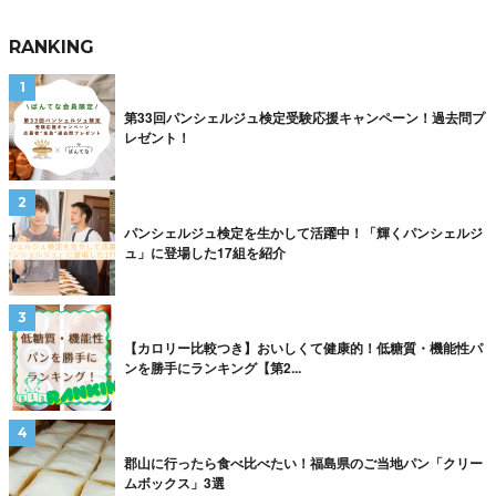
RANKING
第33回パンシェルジュ検定受験応援キャンペーン！過去問プ
レゼント！
パンシェルジュ検定を生かして活躍中！「輝くパンシェルジ
ュ」に登場した17組を紹介
【カロリー比較つき】おいしくて健康的！低糖質・機能性パ
ンを勝手にランキング【第2...
郡山に行ったら食べ比べたい！福島県のご当地パン「クリー
ムボックス」3選