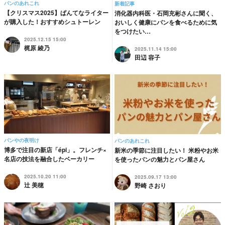
パンのあれこれ
新着記事
【クリスマス2025】ぱんてなライター
消化器内科医・石岡充彬さんに聞く、
が購入した！おすすめシュトーレン
おいしく健康にパンを食べるために気
をつけたい…
2025.12.15 15:00
梶原 綾乃
2025.11.14 15:00
田辺 容子
パンやの夜明け
パンのあれこれ
博多で注目の新店「épi」。フレンチ×
新米の季節に注目したい！ 米粉やお米
名店の技法を融合したベーカリー
を使ったパンの魅力とパン屋さん
2025.10.20 11:00
2025.09.17 13:00
辻 美穂
野崎 さおり