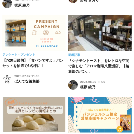
2025.07.15 17:00
梶原 綾乃
アンケート・プレゼント
新着記事
【7/20日締切】「食パンですよ」パン
「シナモントースト」をレトロな空間
セットを抽選で5名様に！
で楽しむ「アロマ珈琲八重洲店」【編
集部のパン…
2025.07.07 11:30
ぱんてな編集部
2025.06.30 11:00
梶原 綾乃