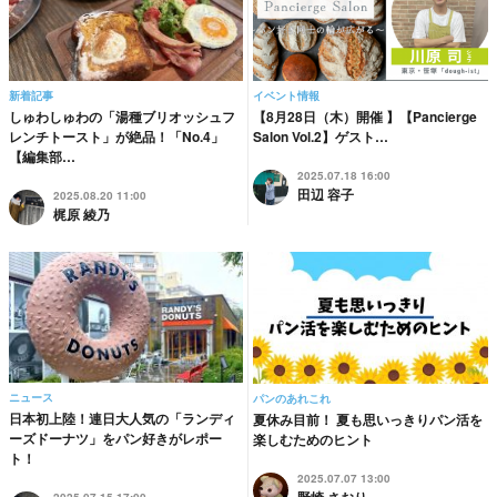
新着記事
イベント情報
しゅわしゅわの「湯種ブリオッシュフ
【8月28日（木）開催 】【Pancierge
レンチトースト」が絶品！「No.4」
Salon Vol.2】ゲスト…
【編集部…
2025.07.18 16:00
田辺 容子
2025.08.20 11:00
梶原 綾乃
ニュース
パンのあれこれ
日本初上陸！連日大人気の「ランディ
夏休み目前！ 夏も思いっきりパン活を
ーズドーナツ」をパン好きがレポー
楽しむためのヒント
ト！
2025.07.07 13:00
野崎 さおり