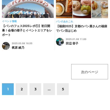
イベント情報
パンのあれこれ
【パンのフェス2025レポ①】初日開
【福袋2025】京都のパン屋さんの福袋
幕！会場の様子とイベントエリアをレ
でパン活はじめ
ポート
2025.01.08 11:00
田辺 容子
2025.03.08 16:55
梶原 綾乃
次のページ
1
2
3
...
5